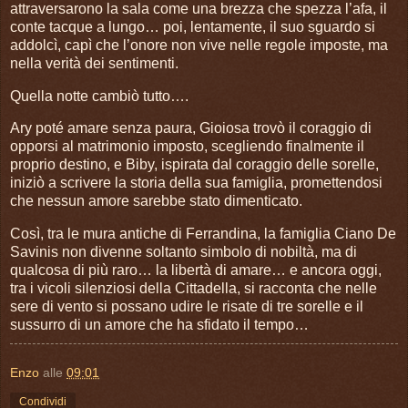
attraversarono la sala come una brezza che spezza l’afa, il
conte tacque a lungo… poi, lentamente, il suo sguardo si
addolcì, capì che l’onore non vive nelle regole imposte, ma
nella verità dei sentimenti.
Quella notte cambiò tutto….
Ary poté amare senza paura, Gioiosa trovò il coraggio di
opporsi al matrimonio imposto, scegliendo finalmente il
proprio destino, e Biby, ispirata dal coraggio delle sorelle,
iniziò a scrivere la storia della sua famiglia, promettendosi
che nessun amore sarebbe stato dimenticato.
Così, tra le mura antiche di Ferrandina, la famiglia Ciano De
Savinis non divenne soltanto simbolo di nobiltà, ma di
qualcosa di più raro… la libertà di amare… e ancora oggi,
tra i vicoli silenziosi della Cittadella, si racconta che nelle
sere di vento si possano udire le risate di tre sorelle e il
sussurro di un amore che ha sfidato il tempo…
Enzo
alle
09:01
Condividi