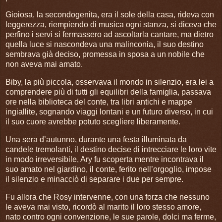
Gioiosa, la secondogenita, era il sole della casa, rideva con
leggerezza, riempiendo di musica ogni stanza, si diceva che
perfino i servi si fermassero ad ascoltarla cantare, ma dietro
quella luce si nascondeva una malinconia, il suo destino
sembrava già deciso, promessa in sposa a un nobile che
non aveva mai amato.
Biby, la più piccola, osservava il mondo in silenzio, era lei a
comprendere più di tutti gli equilibri della famiglia, passava
ore nella biblioteca del conte, tra libri antichi e mappe
ingiallite, sognando viaggi lontani e un futuro diverso, in cui
il suo cuore avrebbe potuto scegliere liberamente.
Una sera d’autunno, durante una festa illuminata da
candele tremolanti, il destino decise di intrecciare le loro vite
in modo irreversibile, Ary fu scoperta mentre incontrava il
suo amato nel giardino, il conte, ferito nell’orgoglio, impose
il silenzio e minacciò di separare i due per sempre.
Fu allora che Rosy intervenne, con una forza che nessuno
le aveva mai visto, ricordò al marito il loro stesso amore,
nato contro ogni convenzione, le sue parole, dolci ma ferme,