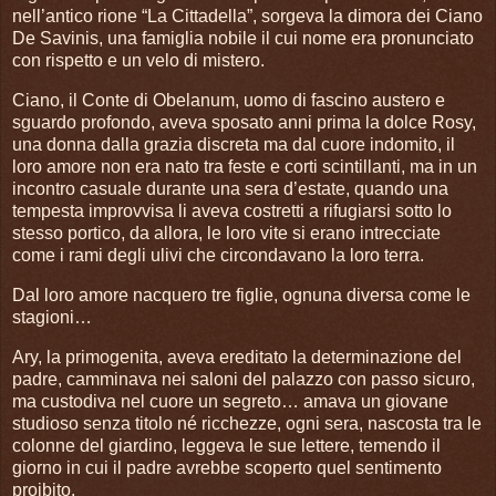
nell’antico rione “La Cittadella”, sorgeva la dimora dei Ciano
De Savinis, una famiglia nobile il cui nome era pronunciato
con rispetto e un velo di mistero.
Ciano, il Conte di Obelanum, uomo di fascino austero e
sguardo profondo, aveva sposato anni prima la dolce Rosy,
una donna dalla grazia discreta ma dal cuore indomito, il
loro amore non era nato tra feste e corti scintillanti, ma in un
incontro casuale durante una sera d’estate, quando una
tempesta improvvisa li aveva costretti a rifugiarsi sotto lo
stesso portico, da allora, le loro vite si erano intrecciate
come i rami degli ulivi che circondavano la loro terra.
Dal loro amore nacquero tre figlie, ognuna diversa come le
stagioni…
Ary, la primogenita, aveva ereditato la determinazione del
padre, camminava nei saloni del palazzo con passo sicuro,
ma custodiva nel cuore un segreto… amava un giovane
studioso senza titolo né ricchezze, ogni sera, nascosta tra le
colonne del giardino, leggeva le sue lettere, temendo il
giorno in cui il padre avrebbe scoperto quel sentimento
proibito.