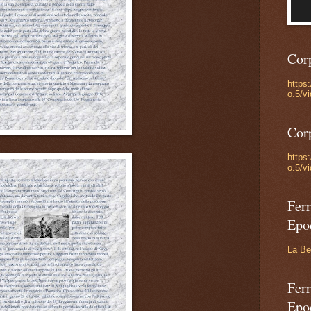
Cor
https
o.5/v
Cor
https
o.5/v
Ferr
Epo
La Be
Ferr
Epo