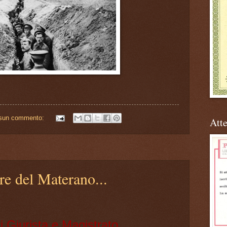
sun commento:
Atte
re del Materano...
i Giurista e Magistrato