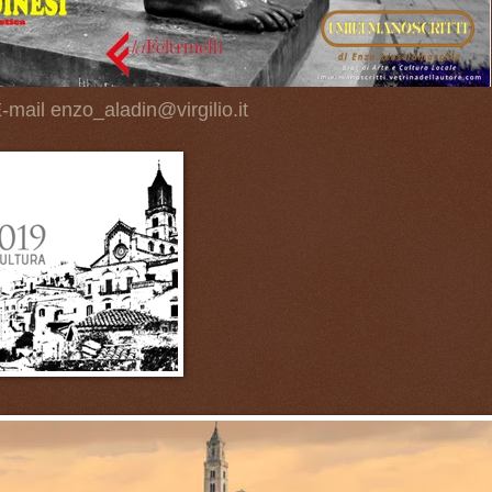
-mail enzo_aladin@virgilio.it