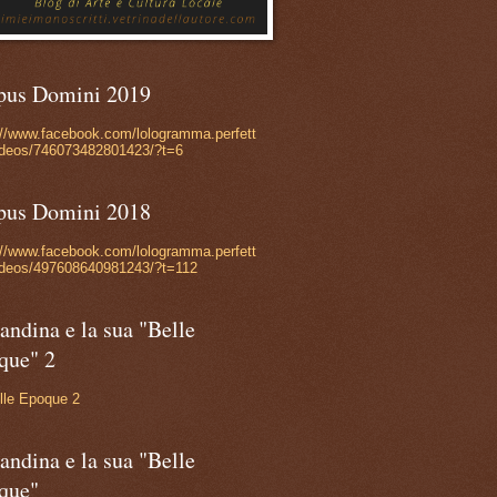
pus Domini 2019
://www.facebook.com/lologramma.perfett
ideos/746073482801423/?t=6
pus Domini 2018
://www.facebook.com/lologramma.perfett
ideos/497608640981243/?t=112
andina e la sua "Belle
que" 2
lle Epoque 2
andina e la sua "Belle
que"