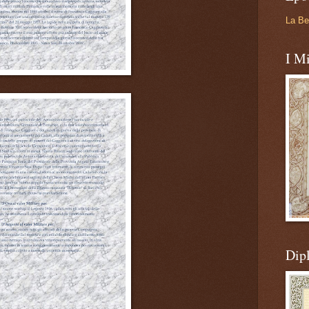
La Be
I Mi
Dip