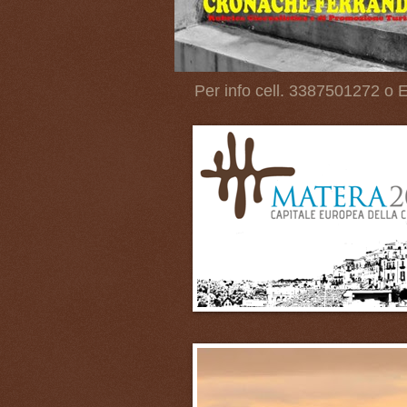
Per info cell. 3387501272 o E