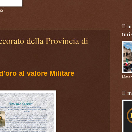
22
Il n
turi
decorato della Provincia di
'oro al valore Militare
Mate
Il 