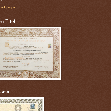
lle Epoque
ei Titoli
loma