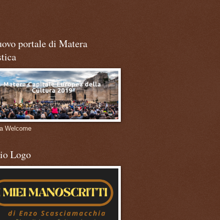
uovo portale di Matera
stica
ra Welcome
mio Logo