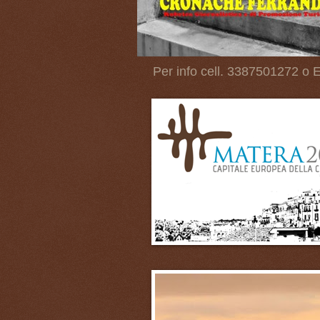
Per info cell. 3387501272 o E