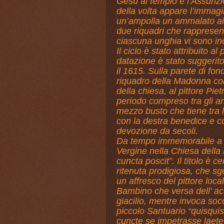
Gesù al tempio e l’Assunzi
della volta appare l’immagi
un’ampolla un ammalato ai su
due riquadri che rappresen
ciascuna unghia vi sono ino
Il ciclo è stato attribuito a
datazione è stato suggerito
il 1615. Sulla parete di fond
riquadro della Madonna col 
della chiesa, al pittore Pie
periodo compreso tra gli a
mezzo busto che tiene tra l
con la destra benedice e co
devozione da secoli.
Da tempo immemorabile a Fe
Vergine nella Chiesa della 
cuncta poscit”. Il titolo è 
ritenuta prodigiosa, che sgo
un affresco del pittore local
Bambino che versa dell' ac
giacilio, mentre invoca so
piccolo Santuario “quisqui
cuncte se impetrasse laete