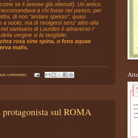
 come se li avesse già ottenuti). Un antico
raccomandava a chi fosse nel panico, per
attia, di non "andare spesso", quasi
 vuoto, ma di rivolgersi senz' altro alla
el santuario di Lourdes è attraverso l'
ella vergine si fa tangibile:
hra rosa sine spina, o fons aquae
serva malis.
Atte
sun commento:
a protagonista sul ROMA