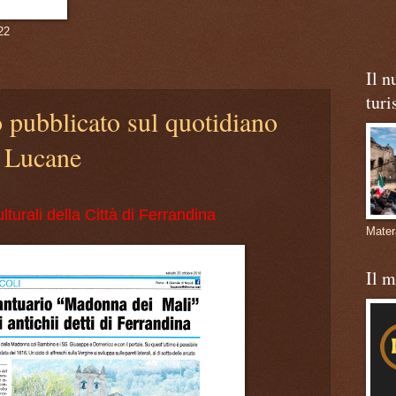
22
Il n
turi
 pubblicato sul quotidiano
Lucane
turali della Città di Ferrandina
Mate
Il 