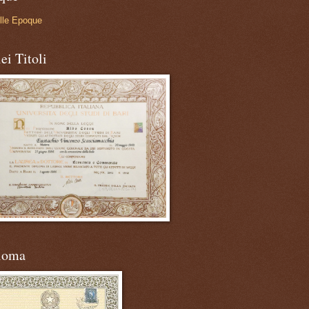
lle Epoque
ei Titoli
loma