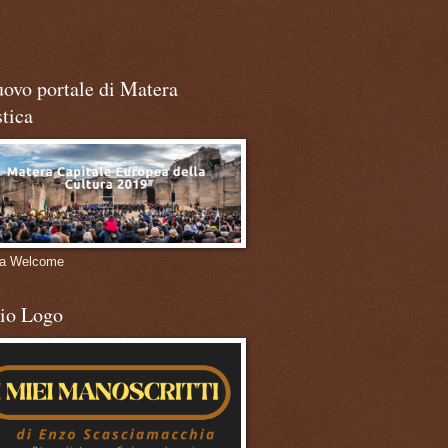
uovo portale di Matera
stica
ra Welcome
mio Logo