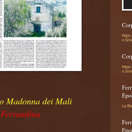
Cor
https
o.5/v
Cor
https
o.5/v
Ferr
Epo
io Madonna dei Mali
La Be
Ferrandina
Ferr
Epo