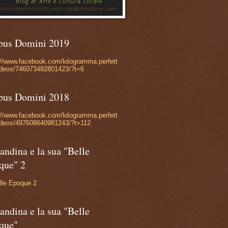
pus Domini 2019
://www.facebook.com/lologramma.perfett
ideos/746073482801423/?t=6
pus Domini 2018
://www.facebook.com/lologramma.perfett
ideos/497608640981243/?t=112
andina e la sua "Belle
que" 2
lle Epoque 2
andina e la sua "Belle
que"