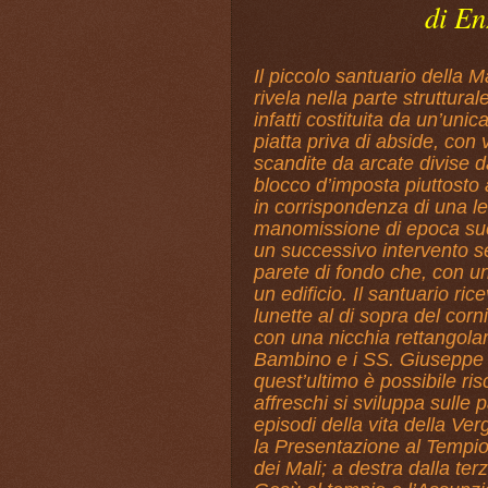
di En
Il piccolo santuario della 
rivela nella parte struttur
infatti costituita da un’un
piatta priva di abside, con 
scandite da arcate divise da
blocco d’imposta piuttosto 
in corrispondenza di una le
manomissione di epoca suc
un successivo intervento se
parete di fondo che, con un
un edificio. Il santuario ri
lunette al di sopra del corn
con una nicchia rettangolar
Bambino e i SS. Giuseppe e
quest’ultimo è possibile ris
affreschi si sviluppa sulle pa
episodi della vita della Verg
la Presentazione al Tempio
dei Mali; a destra dalla ter