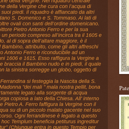
one della Vergine. Nel riquadro centrale
ne della Vergine che cura con l’acqua di
oi piedi. Il riquadro è affiancato da altri
tano S. Domenico e S. Tommaso. Ai lati di
ltre ovali con santi dell’ordine domenicano.
l pittore Pietro Antonio Ferro e per la sua
 un periodo compreso all’incirca tra il 1605 e
o, al di sopra dell’altare maggiore, è il
Bambino, attribuito, come gli altri affreschi
tro Antonio Ferro e riconducibile ad un
nni 1606 e 1615. Esso raffigura la Vergine a
e braccia il Bambino nudo e in piedi, il quale
n la sinistra sorregge un globo, oggetto di
rrandina si festeggia la Nascita della S.
Madonna "dei mali " mala nostra pellit, bona
Pat
certamente legato alla sorgente di acqua
rga copiosa a lato della Chiesa. All' interno
e Pietro A. Ferro faffigura la Vergine con il
qua su di un piccolo malato gacente nel suo
ccorso. Ogni ferrandinese è legato a questo
s hoc Templum beneficia petiturus ingreditur
tur” (Chiunque entra in questo Tempio per