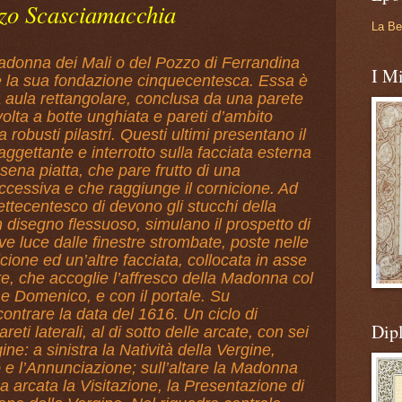
zo Scasciamacchia
La Be
Madonna dei Mali o del Pozzo di Ferrandina
I Mi
ale la sua fondazione cinquecentesca. Essa è
ica aula rettangolare, conclusa da una parete
volta a botte unghiata e pareti d’ambito
 robusti pilastri. Questi ultimi presentano il
aggettante e interrotto sulla facciata esterna
sena piatta, che pare frutto di una
cessiva e che raggiunge il cornicione. Ad
ttecentesco di devono gli stucchi della
 disegno flessuoso, simulano il prospetto di
ceve luce dalle finestre strombate, poste nelle
icione ed un’altre facciata, collocata in asse
e, che accoglie l’affresco della Madonna col
 Domenico, e con il portale. Su
contrare la data del 1616. Un ciclo di
Dip
reti laterali, al di sotto delle arcate, con sei
ine: a sinistra la Natività della Vergine,
 e l’Annunciazione; sull’altare la Madonna
za arcata la Visitazione, la Presentazione di