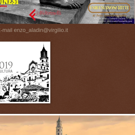
-mail enzo_aladin@virgilio.it