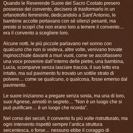
Quando le Reverende Suore del Sacro Costato presero
possesso del convento, decisero di trasformarlo in un
orfanotrofio femminile, dedicandolo a Sant’Antonio, le
bambine accolte portavano con sé silenzi pesanti, ma
presto si scoprì che non erano loro a temere il convento…
era il convento a scegliere loro.
Alcune notti, le più piccole parlavano nel sonno con
qualcuno che non si vedeva, altre volte, venivano trovate
inginocchiate davanti a muri vuoti, come se ascoltassero
una voce provenire dall’interno delle pietre, una bambina,
Lucia, scomparve senza lasciare traccia, il suo letto era
intatto, ma sul pavimento fu trovato un sottile strato di
polvere… come se qualcuno, o qualcosa, fosse emerso dal
pavimento.
Le suore iniziarono a pregare senza sosta, ma una di loro,
suor Agnese, annotò in segreto… “Non è un luogo che si
può purificare… è un luogo che ricorda”.
Nel corso dei secoli, il convento fu più volte ristrutturato, ma
ogni intervento rispettò sempre l’antica struttura
seicentesca, o forse… nessuno ebbe il coraggio di