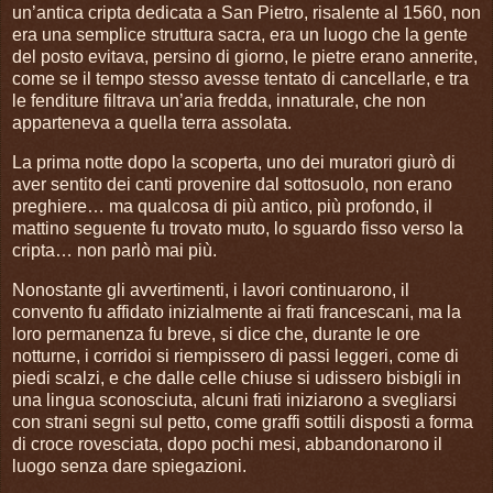
un’antica cripta dedicata a San Pietro, risalente al 1560, non
era una semplice struttura sacra, era un luogo che la gente
del posto evitava, persino di giorno, le pietre erano annerite,
come se il tempo stesso avesse tentato di cancellarle, e tra
le fenditure filtrava un’aria fredda, innaturale, che non
apparteneva a quella terra assolata.
La prima notte dopo la scoperta, uno dei muratori giurò di
aver sentito dei canti provenire dal sottosuolo, non erano
preghiere… ma qualcosa di più antico, più profondo, il
mattino seguente fu trovato muto, lo sguardo fisso verso la
cripta… non parlò mai più.
Nonostante gli avvertimenti, i lavori continuarono, il
convento fu affidato inizialmente ai frati francescani, ma la
loro permanenza fu breve, si dice che, durante le ore
notturne, i corridoi si riempissero di passi leggeri, come di
piedi scalzi, e che dalle celle chiuse si udissero bisbigli in
una lingua sconosciuta, alcuni frati iniziarono a svegliarsi
con strani segni sul petto, come graffi sottili disposti a forma
di croce rovesciata, dopo pochi mesi, abbandonarono il
luogo senza dare spiegazioni.