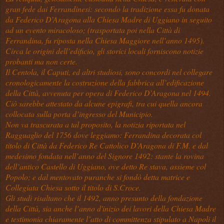
gran fede dai Ferrandinesi: secondo la tradizione essa fu donata
da Federico D’Aragona alla Chiesa Madre di Uggiano in seguito
ad un evento miracoloso; (trasportata poi nella Città di
Ferrandina, fu riposta nella Chiesa Maggiore nell’anno 1495).
Circa le origini dell’edificio, gli storici locali forniscono notizie
probanti ma non certe.
Il Centola, il Caputi, ed altri studiosi, sono concordi nel collegare
cronologicamente la costruzione della fabbrica all’edificazione
della Città, avvenuta per opera di Federico D’Aragona nel 1494.
Ciò sarebbe attestato da alcune epigrafi, tra cui quella ancora
collocata sulla porta d’ingresso del Municipio.
Non va trascurata a tal proposito, la notizia riportata nel
Ragguaglio del 1756 dove leggiamo: Ferrandina decorata col
titolo di Città da Federico Re Cattolico D’Aragona di F.M. e dal
medesimo fondata nell’anno del Signore 1492: stante la rovina
dell’antico Castello di Uggiano, ove detto Re stava, assieme col
Popolo; e dal mentovato puranche si fondò detta matrice e
Collegiata Chiesa sotto il titolo di S.Croce.
Gli studi risaltano che il 1492, anno presunto della fondazione
della Città, sia anche l’anno d'inizio dei lavori della Chiesa Madre
e testimonia chiaramente l’atto di committenza stipulato a Napoli il