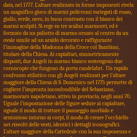
data, nel 1777. L’altare realizzato in forme imponenti rivela
un magnifico gioco di marmi policromi variegati di rosso,
giallo, verde, nero, in buon contrasto con il bianco dei
marmi scolpiti. Si erge su tre scalini marmorei, ed è
formato da un paliotto di marmo ornato al centro da un
ovale simile ad un araldo decorato e raffigurante
l’immagine della Madonna della Croce col Bambino,
titolare della Chiesa. Ai capialtari, simmetricamente
disposti, due Angeli in marmo bianco sostengono due
cornucopie che fungono da porta candelabri. Un rapido
confronto stilistico con gli Angeli realizzati per l’altare
maggiore della Chiesa di S. Domenico nel 1775 permette di
cogliere l’impronta inconfondibile del Sebastiano,
marmoraro napoletano, attivo in provincia, negli anni 70.
Uguale l’impostazione delle figure sedute ai capialtare,
uguale il modo di trattare il panneggio morbido e
armonioso intorno ai corpi, il modo di creare l’occhiello
nei risvolti delle vesti, identici i dettagli iconografici.
L’altare maggiore della Cattedrale con la sua imponenza e