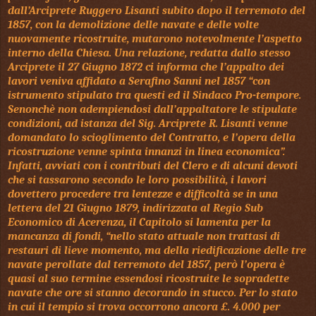
dall’Arciprete Ruggero Lisanti subito dopo il terremoto del
1857, con la demolizione delle navate e delle volte
nuovamente ricostruite, mutarono notevolmente l’aspetto
interno della Chiesa. Una relazione, redatta dallo stesso
Arciprete il 27 Giugno 1872 ci informa che l’appalto dei
lavori veniva affidato a Serafino Sanni nel 1857 “con
istrumento stipulato tra questi ed il Sindaco Pro-tempore.
Senonchè non adempiendosi dall’appaltatore le stipulate
condizioni, ad istanza del Sig. Arciprete R. Lisanti venne
domandato lo scioglimento del Contratto, e l’opera della
ricostruzione venne spinta innanzi in linea economica”.
Infatti, avviati con i contributi del Clero e di alcuni devoti
che si tassarono secondo le loro possibilità, i lavori
dovettero procedere tra lentezze e difficoltà se in una
lettera del 21 Giugno 1879, indirizzata al Regio Sub
Economico di Acerenza, il Capitolo si lamenta per la
mancanza di fondi, “nello stato attuale non trattasi di
restauri di lieve momento, ma della riedificazione delle tre
navate perollate dal terremoto del 1857, però l’opera è
quasi al suo termine essendosi ricostruite le sopradette
navate che ore si stanno decorando in stucco. Per lo stato
in cui il tempio si trova occorrono ancora £. 4.000 per