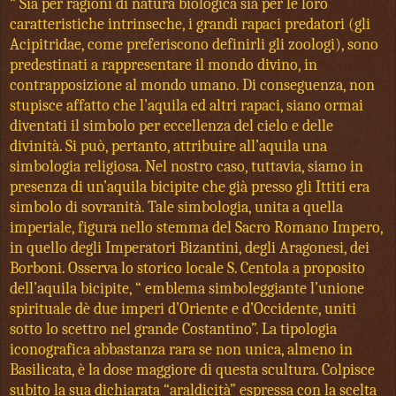
“ Sia per ragioni di natura biologica sia per le loro
caratteristiche intrinseche, i grandi rapaci predatori (gli
Acipitridae, come preferiscono definirli gli zoologi), sono
predestinati a rappresentare il mondo divino, in
contrapposizione al mondo umano. Di conseguenza, non
stupisce affatto che l’aquila ed altri rapaci, siano ormai
diventati il simbolo per eccellenza del cielo e delle
divinità. Si può, pertanto, attribuire all’aquila una
simbologia religiosa. Nel nostro caso, tuttavia, siamo in
presenza di un’aquila bicipite che già presso gli Ittiti era
simbolo di sovranità. Tale simbologia, unita a quella
imperiale, figura nello stemma del Sacro Romano Impero,
in quello degli Imperatori Bizantini, degli Aragonesi, dei
Borboni. Osserva lo storico locale S. Centola a proposito
dell’aquila bicipite, “ emblema simboleggiante l’unione
spirituale dè due imperi d’Oriente e d’Occidente, uniti
sotto lo scettro nel grande Costantino”. La tipologia
iconografica abbastanza rara se non unica, almeno in
Basilicata, è la dose maggiore di questa scultura. Colpisce
subito la sua dichiarata “araldicità” espressa con la scelta