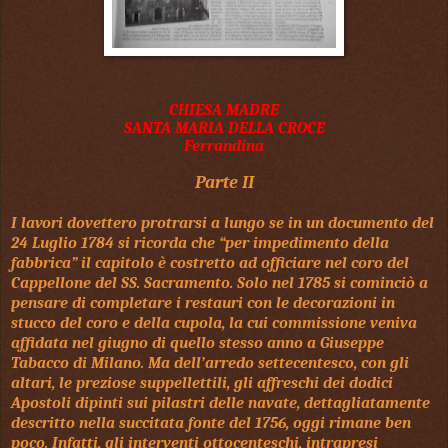
CHIESA MADRE
SANTA MARIA DELLA CROCE
Ferrandina
Parte II
I lavori dovettero protrarsi a lungo se in un documento del
24 Luglio 1784 si ricorda che “per impedimento della
fabbrica” il capitolo è costretto ad officiare nel coro del
Cappellone del SS. Sacramento. Solo nel 1785 si cominciò a
pensare di completare i restauri con le decorazioni in
stucco del coro e della cupola, la cui commissione veniva
affidata nel giugno di quello stesso anno a Giuseppe
Tabacco di Milano. Ma dell’arredo settecentesco, con gli
altari, le preziose suppellettili, gli affreschi dei dodici
Apostoli dipinti sui pilastri delle navate, dettagliatamente
descritto nella succitata fonte del 1756, oggi rimane ben
poco. Infatti, gli interventi ottocenteschi, intrapresi