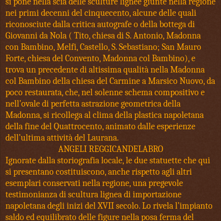
si pone nella scia delle sculture lignee giunte nella regione
nei primi decenni del cinquecento, alcune delle quali
riconosciute dalla critica autografe o della bottega di
Giovanni da Nola ( Tito, chiesa di S. Antonio, Madonna
con Bambino, Melfi, Castello, S. Sebastiano; San Mauro
Forte, chiesa del Convento, Madonna col Bambino), e
trova un precedente di altissima qualità nella Madonna
col Bambino della chiesa del Carmine a Marsico Nuovo, da
poco restaurata, che, nel solenne schema compositivo e
nell’ovale di perfetta astrazione geometrica della
Madonna, si ricollega al clima della plastica napoletana
della fine del Quattrocento, animato dalle esperienze
dell’ultima attività del Laurana.
ANGELI REGGICANDELABRO
Ignorate dalla storiografia locale, le due statuette che qui
si presentano costituiscono, anche rispetto agli altri
esemplari conservati nella regione, una pregevole
testimonianza di scultura lignea di importazione
napoletana degli inizi del XVII secolo. Lo rivela l’impianto
saldo ed equilibrato delle figure nella posa ferma del