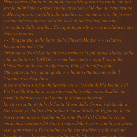
Detta chiesa situata in un piano con atrio spazioso avanti, con più
strade pubbliche e larghe che la circonda, cioè due da settentrione
a Mezzogiorno, e un’altra da oriente a occidente senza che fossero
a detta chiesa annesse ad altre cose di particolari, ma solo
circondata dalle strade… Con queste parole si ricorda l’ubicazione
della chiesa nel
<< Ragguaglio dello Stato della Chiesta Madre >> redatto a
Ferrandina nel 1756.
Orientata a Nord-Est, la chiesa prospetta la più antica Piazza della
città definita << LARGO >> nel Settecento e oggi Piazza del
Plebiscito: su di essa si affacciano Palazzi di edificazione
Ottocentesca, tra i quali quelli ove hanno attualmente sede il
Comune e la Prefettura.
Ancora libera sui fianchi laterali con i vicoletti di Via Venita e di
Via Fratelli Bandiera, in parte occultata nella zona absidale da
corpi di fabbrica che nel tempo le si sono addossati.
La chiesa sotto il titolo di Santa Maria della Croce, è dedicata a
San Lorenzo, titolare dell’antica Chiesa Madre di Uggiano, le cui
tracce sono ancora visibili nella zona Nord del Castello: con la
miracolosa reliquia del Sacro Legno della Croce, con la sua storia
essa appartiene a Ferrandina e alla sua tradizione più radicata.
La reliquia, gelosamente custodita nella Chiesa, è venerata con