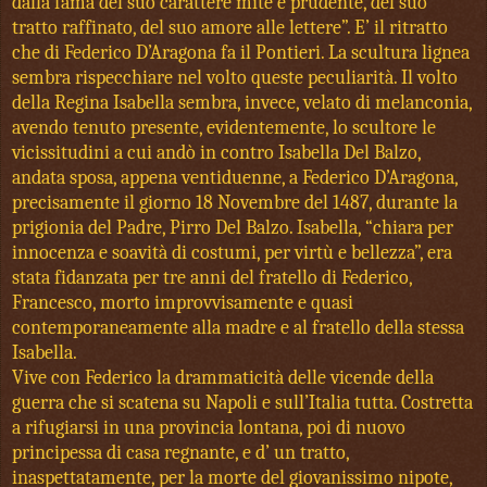
dalla fama del suo carattere mite e prudente, del suo
tratto raffinato, del suo amore alle lettere”. E’ il ritratto
che di Federico D’Aragona fa il Pontieri. La scultura lignea
sembra rispecchiare nel volto queste peculiarità. Il volto
della Regina Isabella sembra, invece, velato di melanconia,
avendo tenuto presente, evidentemente, lo scultore le
vicissitudini a cui andò in contro Isabella Del Balzo,
andata sposa, appena ventiduenne, a Federico D’Aragona,
precisamente il giorno 18 Novembre del 1487, durante la
prigionia del Padre, Pirro Del Balzo. Isabella, “chiara per
innocenza e soavità di costumi, per virtù e bellezza”, era
stata fidanzata per tre anni del fratello di Federico,
Francesco, morto improvvisamente e quasi
contemporaneamente alla madre e al fratello della stessa
Isabella.
Vive con Federico la drammaticità delle vicende della
guerra che si scatena su Napoli e sull’Italia tutta. Costretta
a rifugiarsi in una provincia lontana, poi di nuovo
principessa di casa regnante, e d’ un tratto,
inaspettatamente, per la morte del giovanissimo nipote,