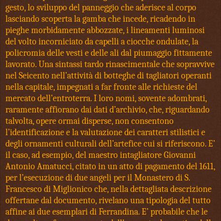
gesto, lo sviluppo del panneggio che aderisce al corpo
lasciando scoperta la gamba che incede, ricadendo in
pieghe morbidamente abbozzate, i lineamenti luminosi
del volto incorniciato da capelli a ciocche ondulate, la
policromia delle vesti e delle ali dal piumaggio fittamente
lavorato. Una sintassi tardo rinascimentale che sopravvive
nel Seicento nell’attività di botteghe di tagliatori operanti
nella capitale, impegnati a far fronte alle richieste del
mercato dell’entroterra. I loro nomi, sovente adombrati,
raramente affiorano dai dati d’archivio, che, riguardando
talvolta, opere ormai disperse, non consentono
l’identificazione e la valutazione dei caratteri stilistici e
degli ornamenti culturali dell’artefice cui si riferiscono. E’
il caso, ad esempio, del maestro intagliatore Giovanni
Antonio Amatucci, citato in un atto di pagamento del 1611,
per l’esecuzione di due angeli per il Monastero di S.
Francesco di Miglionico che, nella dettagliata descrizione
offertane dal documento, rivelano una tipologia del tutto
affine ai due esemplari di Ferrandina. E’ probabile che le