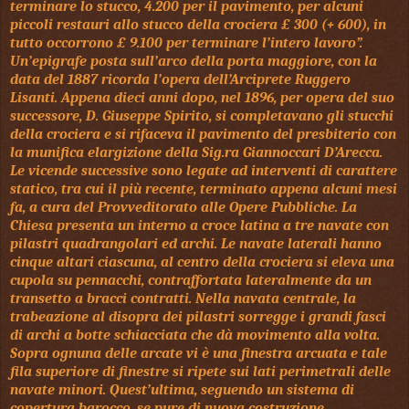
terminare lo stucco, 4.200 per il pavimento, per alcuni
piccoli restauri allo stucco della crociera £ 300 (+ 600), in
tutto occorrono £ 9.100 per terminare l’intero lavoro”.
Un’epigrafe posta sull’arco della porta maggiore, con la
data del 1887 ricorda l’opera dell’Arciprete Ruggero
Lisanti. Appena dieci anni dopo, nel 1896, per opera del suo
successore, D. Giuseppe Spirito, si completavano gli stucchi
della crociera e si rifaceva il pavimento del presbiterio con
la munifica elargizione della Sig.ra Giannoccari D’Arecca.
Le vicende successive sono legate ad interventi di carattere
statico, tra cui il più recente, terminato appena alcuni mesi
fa, a cura del Provveditorato alle Opere Pubbliche. La
Chiesa presenta un interno a croce latina a tre navate con
pilastri quadrangolari ed archi. Le navate laterali hanno
cinque altari ciascuna, al centro della crociera si eleva una
cupola su pennacchi, contraffortata lateralmente da un
transetto a bracci contratti. Nella navata centrale, la
trabeazione al disopra dei pilastri sorregge i grandi fasci
di archi a botte schiacciata che dà movimento alla volta.
Sopra ognuna delle arcate vi è una finestra arcuata e tale
fila superiore di finestre si ripete sui lati perimetrali delle
navate minori. Quest’ultima, seguendo un sistema di
copertura barocco, se pure di nuova costruzione