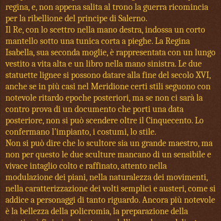
regina, e, non appena salita al trono la guerra ricomincia
per la ribellione del principe di Salerno.
Il Re, con lo scettro nella mano destra, indossa un corto
mantello sotto una tunica corta a pieghe. La Regina
Isabella, sua seconda moglie, è rappresentata con un lungo
vestito a vita alta e un libro nella mano sinistra. Le due
statuette lignee si possono datare alla fine del secolo XVI,
anche se in più casi nel Meridione certi stili seguono con
notevole ritardo epoche posteriori, ma se non ci sarà la
contro prova di un documento che porti una data
posteriore, non si può scendere oltre il Cinquecento. Lo
confermano l’impianto, i costumi, lo stile.
Non si può dire che lo scultore sia un grande maestro, ma
non per questo le due sculture mancano di un sensibile e
vivace intaglio colto e raffinato, attento nella
modulazione dei piani, nella naturalezza dei movimenti,
nella caratterizzazione dei volti semplici e austeri, come si
addice a personaggi di tanto riguardo. Ancora più notevole
è la bellezza della policromia, la preparazione della