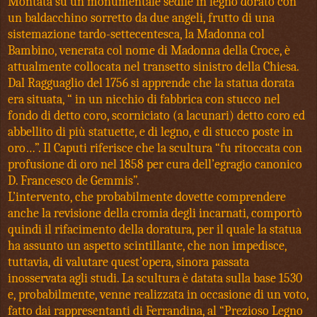
Montata su un monumentale sedile in legno dorato con
un baldacchino sorretto da due angeli, frutto di una
sistemazione tardo-settecentesca, la Madonna col
Bambino, venerata col nome di Madonna della Croce, è
attualmente collocata nel transetto sinistro della Chiesa.
Dal Ragguaglio del 1756 si apprende che la statua dorata
era situata, “ in un nicchio di fabbrica con stucco nel
fondo di detto coro, scorniciato (a lacunari) detto coro ed
abbellito di più statuette, e di legno, e di stucco poste in
oro…”. Il Caputi riferisce che la scultura “fu ritoccata con
profusione di oro nel 1858 per cura dell’egragio canonico
D. Francesco de Gemmis”.
L’intervento, che probabilmente dovette comprendere
anche la revisione della cromia degli incarnati, comportò
quindi il rifacimento della doratura, per il quale la statua
ha assunto un aspetto scintillante, che non impedisce,
tuttavia, di valutare quest’opera, sinora passata
inosservata agli studi. La scultura è datata sulla base 1530
e, probabilmente, venne realizzata in occasione di un voto,
fatto dai rappresentanti di Ferrandina, al “Prezioso Legno