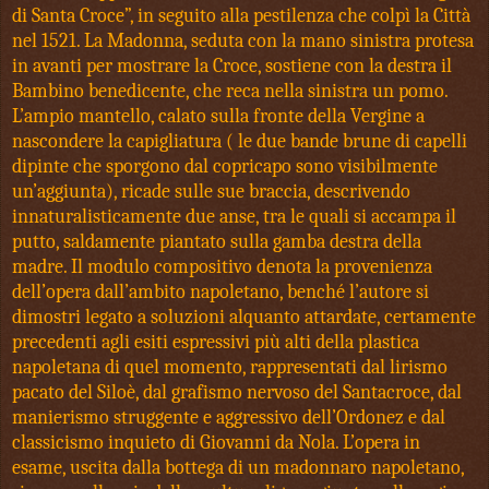
di Santa Croce”, in seguito alla pestilenza che colpì la Città
nel 1521. La Madonna, seduta con la mano sinistra protesa
in avanti per mostrare la Croce, sostiene con la destra il
Bambino benedicente, che reca nella sinistra un pomo.
L’ampio mantello, calato sulla fronte della Vergine a
nascondere la capigliatura ( le due bande brune di capelli
dipinte che sporgono dal copricapo sono visibilmente
un’aggiunta), ricade sulle sue braccia, descrivendo
innaturalisticamente due anse, tra le quali si accampa il
putto, saldamente piantato sulla gamba destra della
madre. Il modulo compositivo denota la provenienza
dell’opera dall’ambito napoletano, benché l’autore si
dimostri legato a soluzioni alquanto attardate, certamente
precedenti agli esiti espressivi più alti della plastica
napoletana di quel momento, rappresentati dal lirismo
pacato del Siloè, dal grafismo nervoso del Santacroce, dal
manierismo struggente e aggressivo dell’Ordonez e dal
classicismo inquieto di Giovanni da Nola. L’opera in
esame, uscita dalla bottega di un madonnaro napoletano,