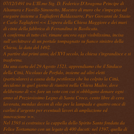
07/12/1491 tra L’Ill.mo Sig. D. Federico D’Aragona Principe di
Altamura e Fiorillo Simonetto, Maestro di muro che s'impegna ad
eseguire insieme a Tagliaferri Baldassarre, Pier Giovanni de Stasio
e Carlo Tagliaferri << L’opera della Chiesa Maggiore e dei muri
di cinta della fabbrica di Ferrandina in Basilicata.
A conferma di tutto ciò, rimane ancora oggi visibilissima, incisa
sull’architrave di un portale tompagnato su fianco sinistro della
Chiesa, la data del 1492.
A partire dai primi anni, del XVI secolo, la chiesa s'ingrandisce e si
trasforma.
Da una carta del 29 Agosto 1521, apprendiamo che il Sindaco
della Città, Nicolaus de Porfido, insieme ad altri eletti
(particulares) a causa della pestilenza che ha colpito la Città,
decidono in quel giorno di riunirsi nella Chiesa Madre, dove
deliberano di << fare un voto con cui si obbligano donare ogni
anno al Preziosissimo Legno di Santa Croce, cento libre di cera
lavorata, mendas decem di olio per la lampada e quattro once di
carlini d’argento per eventuali lavori di ampliazione ed
innovazione >>.
Nel 1593 si costruisce la cappella dello Spirito Santo fondata da
Felice Tortamano con un legato di 400 ducati: nel 1597, quella di