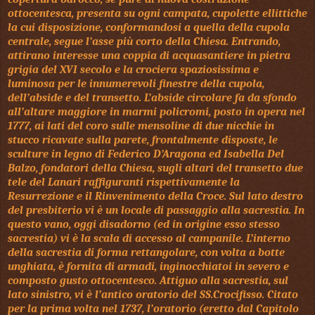
ottocentesca, presenta su ogni campata, cupolette ellittiche
la cui disposizione, conformandosi a quella della cupola
centrale, segue l’asse più corto della Chiesa. Entrando,
attirano interesse una coppia di acquasantiere in pietra
grigia del XVI secolo e la crociera spaziosissima e
luminosa per le innumerevoli finestre della cupola,
dell’abside e del transetto. L’abside circolare fa da sfondo
all’altare maggiore in marmi policromi, posto in opera nel
1777, ai lati del coro sulle mensoline di due nicchie in
stucco ricavate sulla parete, frontalmente disposte, le
sculture in legno di Federico D’Aragona ed Isabella Del
Balzo, fondatori della Chiesa, sugli altari del transetto due
tele del Lanari raffiguranti rispettivamente la
Resurrezione e il Rinvenimento della Croce. Sul lato destro
del presbiterio vi è un locale di passaggio alla sacrestia. In
questo vano, oggi disadorno (ed in origine esso stesso
sacrestia) vi è la scala di accesso al campanile. L’interno
della sacrestia di forma rettangolare, con volta a botte
unghiata, è fornita di armadi, inginocchiatoi in severo e
composto gusto ottocentesco. Attiguo alla sacrestia, sul
lato sinistro, vi è l’antico oratorio del SS.Crocifisso. Citato
per la prima volta nel 1737, l’oratorio (eretto dal Capitolo