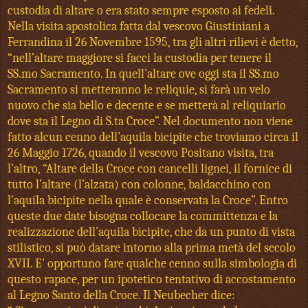
custodia di altare o era stato sempre esposto ai fedeli.
Nella visita apostolica fatta dal vescovo Giustiniani a
Ferrandina il 26 Novembre 1595, tra gli altri rilievi è detto,
“nell’altare maggiore si facci la custodia per tenere il
SS.mo Sacramento. In quell’altare ove oggi sta il SS.mo
Sacramento si metteranno le reliquie, si farà un velo
nuovo che sia bello e decente e se metterà al reliquiario
dove sta il Legno di S.ta Croce”. Nel documento non viene
fatto alcun cenno dell’aquila bicipite che troviamo circa il
26 Maggio 1726, quando il vescovo Positano visita, tra
l’altro, “Altare della Croce con cancelli lignei, il fornice di
tutto l’altare (l’alzata) con colonne, baldacchino con
l’aquila bicipite nella quale è conservata la Croce”. Entro
queste due date bisogna collocare la committenza e la
realizzazione dell’aquila bicipite, che da un punto di vista
stilistico, si può datare intorno alla prima metà del secolo
XVII. E’ opportuno fare qualche cenno sulla simbologia di
questo rapace, per un ipotetico tentativo di accostamento
al Legno Santo della Croce. Il Neubecher dice: