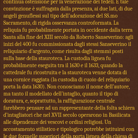
continua ostensione per la venerazione dei fedeli. E tale
convinzione è suffragata dalla presenza, ai due lati, di due
angeli genuflessi sul tipo dell’adorazione del SS.mo
Sacramento, di rigida osservanza controformata. La
reliquia fu probabilmente portata in occidente dalla terra
Santa alla fine del XIII secolo da Roberto Sanseverino: agli
inizi del 400 fu commissionata dagli stessi Sanseverino il
reliquiario d’argento, come risulta dagli stemmi posti
sulla base della stauroteca. La custodia lignea fu
probabilmente eseguita tra il 1630 e il 1633, quando la
cattedrale fu ricostruita e la stauroteca venne dotata di
una cornice raggiata (la custodia di cuoio del reliquiario
porta la data 1630). Non conosciamo il nome dell’autore,
ma tanto il modellato dell’intaglio, quanto il tipo di
doratura, e, soprattutto, la raffigurazione centrale
farebbero pensare ad un rappresentante della folta schiera
d’intagliatori che nel XVII secolo operarono in Basilicata
alle dipendenze dei vescovi e ordini religiosi. Un
accostamento stilistico e tipologico potrebbe istituirsi con
le due formelle superiori della porta lignea della chiesa di