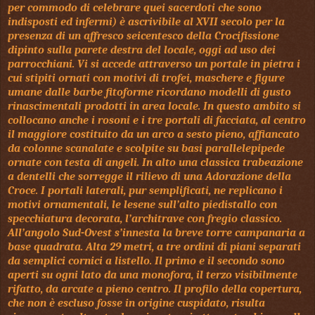
per commodo di celebrare quei sacerdoti che sono
indisposti ed infermi) è ascrivibile al XVII secolo per la
presenza di un affresco seicentesco della Crocifissione
dipinto sulla parete destra del locale, oggi ad uso dei
parrocchiani. Vi si accede attraverso un portale in pietra i
cui stipiti ornati con motivi di trofei, maschere e figure
umane dalle barbe fitoforme ricordano modelli di gusto
rinascimentali prodotti in area locale. In questo ambito si
collocano anche i rosoni e i tre portali di facciata, al centro
il maggiore costituito da un arco a sesto pieno, affiancato
da colonne scanalate e scolpite su basi parallelepipede
ornate con testa di angeli. In alto una classica trabeazione
a dentelli che sorregge il rilievo di una Adorazione della
Croce. I portali laterali, pur semplificati, ne replicano i
motivi ornamentali, le lesene sull’alto piedistallo con
specchiatura decorata, l’architrave con fregio classico.
All’angolo Sud-Ovest s’innesta la breve torre campanaria a
base quadrata. Alta
29 metri
, a tre ordini di piani separati
da semplici cornici a listello. Il primo e il secondo sono
aperti su ogni lato da una monofora, il terzo visibilmente
rifatto, da arcate a pieno centro. Il profilo della copertura,
che non è escluso fosse in origine cuspidato, risulta