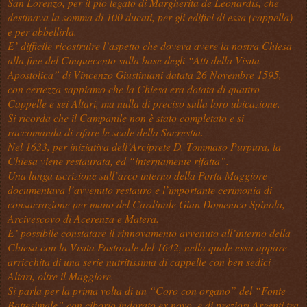
San Lorenzo, per il pio legato di Margherita de Leonardis, che
destinava la somma di 100 ducati, per gli edifici di essa (cappella)
e per abbellirla.
E’ difficile ricostruire l’aspetto che doveva avere la nostra Chiesa
alla fine del Cinquecento sulla base degli “Atti della Visita
Apostolica” di Vincenzo Giustiniani datata 26 Novembre 1595,
con certezza sappiamo che la Chiesa era dotata di quattro
Cappelle e sei Altari, ma nulla di preciso sulla loro ubicazione.
Si ricorda che il Campanile non è stato completato e si
raccomanda di rifare le scale della Sacrestia.
Nel 1633, per iniziativa dell’Arciprete D. Tommaso Purpura, la
Chiesa viene restaurata, ed “internamente rifatta”.
Una lunga iscrizione sull’arco interno della Porta Maggiore
documentava l’avvenuto restauro e l’importante cerimonia di
consacrazione per mano del Cardinale Gian Domenico Spinola,
Arcivescovo di Acerenza e Matera.
E’ possibile constatare il rinnovamento avvenuto all’interno della
Chiesa con la Visita Pastorale del 1642, nella quale essa appare
arricchita di una serie nutritissima di cappelle con ben sedici
Altari, oltre il Maggiore.
Si parla per la prima volta di un “Coro con organo” del “Fonte
Battesimale” con ciborio indorato ex novo, e di preziosi Argenti tra