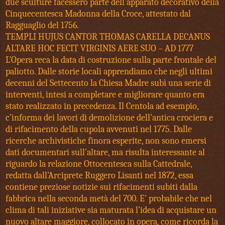
due sculture facessero parte dell’apparato decorativo della
Cinquecentesca Madonna della Croce, attestato dal
Ragguaglio del 1756.
TEMPLI HUJUS CANTOR THOMAS CARELLA DECANUS
ALTARE HOC FECIT VIRGINIS AERE SUO – AD 1777
L’Opera reca la data di costruzione sulla parte frontale del
paliotto. Dalle storie locali apprendiamo che negli ultimi
decenni del Settecento la Chiesa Madre subì una serie di
interventi, intesi a completare e migliorare quanto era
stato realizzato in precedenza. Il Centola ad esempio,
c’informa dei lavori di demolizione dell’antica crociera e
di rifacimento della cupola avvenuti nel 1775. Dalle
ricerche archivistiche finora esperite, non sono emersi
dati documentari sull’altare, ma risulta interessante al
riguardo la relazione Ottocentesca sulla Cattedrale,
redatta dall’Arciprete Ruggero Lisanti nel 1872, essa
contiene preziose notizie sui rifacimenti subiti dalla
fabbrica nella seconda metà del 700. E’ probabile che nel
clima di tali iniziative sia maturata l’idea di acquistare un
nuovo altare maggiore, collocato in opera, come ricorda la