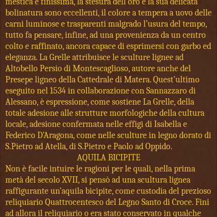
mestica è finissima, la stesura dell’oro e la sua delicata
bolinatura sono eccellenti, il colore a tempera a uovo delle
carni luminose e trasparenti malgrado l’usura del tempo,
tutto fa pensare, infine, ad una provenienza da un centro
colto e raffinato, ancora capace di esprimersi con garbo ed
eleganza. La Grelle attribuisce le sculture lignee ad
Altobello Persio di Montescaglioso, autore anche del
Presepe ligneo della Cattedrale di Matera. Quest’ultimo
eseguito nel
1534 in
collaborazione con Sannazzaro di
Alessano, è espressione, come sostiene La Grelle, della
totale adesione alle strutture morfologiche della cultura
locale, adesione confermata nelle effigi di Isabella e
Federico D’Aragona, come nelle sculture in legno dorato di
S.Pietro ad Atella, di S.Pietro e Paolo ad Oppido.
AQUILA BICIPITE
Non è facile intuire le ragioni per le quali, nella prima
metà del secolo XVII, si pensò ad una scultura lignea
raffigurante un’aquila bicipite, come custodia del prezioso
reliquiario Quattrocentesco del Legno Santo di Croce. Fini
ad allora il reliquiario o era stato conservato in qualche