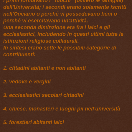
i primi formavano i "fuochi" (ovvero le famiglie)
dell'Università; i secondi erano solamente iscritti
nell'Onciario o perché vi possedevano beni o
perché vi esercitavano un'attività.
Una seconda distinzione era fra i laici e gli
ecclesiastici, includendo in questi ultimi tutte le
istituzioni religiose collaterali.
In sintesi erano sette le possibili categorie di
contribuenti:
1. cittadini abitanti e non abitanti
2. vedove e vergini
3. ecclesiastici secolari cittadini
4. chiese, monasteri e luoghi pii nell'università
5. forestieri abitanti laici