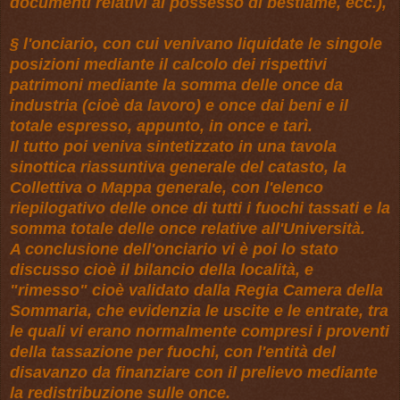
documenti relativi al possesso di bestiame, ecc.),
§ l'onciario, con cui venivano liquidate le singole
posizioni mediante il calcolo dei rispettivi
patrimoni mediante la somma delle once da
industria (cioè da lavoro) e once dai beni e il
totale espresso, appunto, in once e tarì.
Il tutto poi veniva sintetizzato in una tavola
sinottica riassuntiva generale del catasto, la
Collettiva o Mappa generale, con l'elenco
riepilogativo delle once di tutti i fuochi tassati e la
somma totale delle once relative all'Università.
A conclusione dell'onciario vi è poi lo stato
discusso cioè il bilancio della località, e
"rimesso" cioè validato dalla Regia Camera della
Sommaria, che evidenzia le uscite e le entrate, tra
le quali vi erano normalmente compresi i proventi
della tassazione per fuochi, con l'entità del
disavanzo da finanziare con il prelievo mediante
la redistribuzione sulle once.