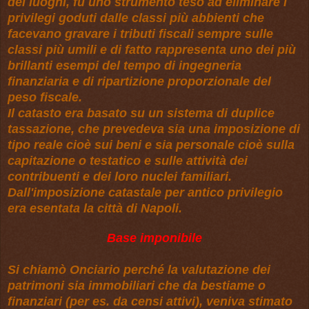
dei luoghi, fu uno strumento teso ad eliminare i
privilegi goduti dalle classi più abbienti che
facevano gravare i tributi fiscali sempre sulle
classi più umili e di fatto rappresenta uno dei più
brillanti esempi del tempo di ingegneria
finanziaria e di ripartizione proporzionale del
peso fiscale.
Il catasto era basato su un sistema di duplice
tassazione, che prevedeva sia una imposizione di
tipo reale cioè sui beni e sia personale cioè sulla
capitazione o testatico e sulle attività dei
contribuenti e dei loro nuclei familiari.
Dall'imposizione catastale per antico privilegio
era esentata la città di Napoli.
Base imponibile
Si chiamò Onciario perché la valutazione dei
patrimoni sia immobiliari che da bestiame o
finanziari (per es. da censi attivi), veniva stimato