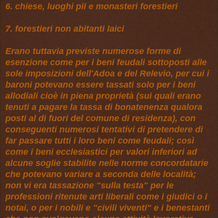
6. chiese, luoghi pii e monasteri forestieri
7. forestieri non abitanti laici
Erano tuttavia previste numerose forme di
esenzione come per i beni feudali sottoposti alle
sole imposizioni dell'Adoa e del Relevio, per cui i
baroni potevano essere tassati solo per i beni
allodiali cioè in piena proprietà (sui quali erano
tenuti a pagare la tassa di bonatenenza qualora
posti al di fuori del comune di residenza), con
conseguenti numerosi tentativi di pretendere di
far passare tutti i loro beni come feudali; così
come i beni ecclesiastici per valori inferiori ad
alcune soglie stabilite nelle norme concordatarie
che potevano variare a seconda delle località;
non vi era tassazione "sulla testa" per le
professioni ritenute arti liberali come i giudici o i
notai, o per i nobili e "civili viventi" e i benestanti