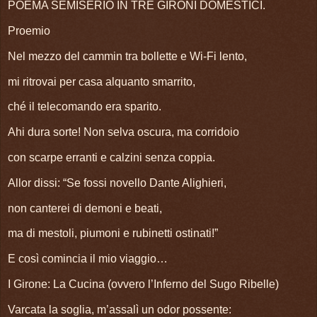
POEMA SEMISERIO IN TRE GIRONI DOMESTICI.
Proemio
Nel mezzo del cammin tra bollette e Wi-Fi lento,
mi ritrovai per casa alquanto smarrito,
ché il telecomando era sparito.
Ahi dura sorte! Non selva oscura, ma corridoio
con scarpe erranti e calzini senza coppia.
Allor dissi: “Se fossi novello Dante Alighieri,
non canterei di demoni e beati,
ma di mestoli, piumoni e rubinetti ostinati!”
E così comincia il mio viaggio…
I Girone: La Cucina (ovvero l’Inferno del Sugo Ribelle)
Varcata la soglia, m’assalì un odor possente: