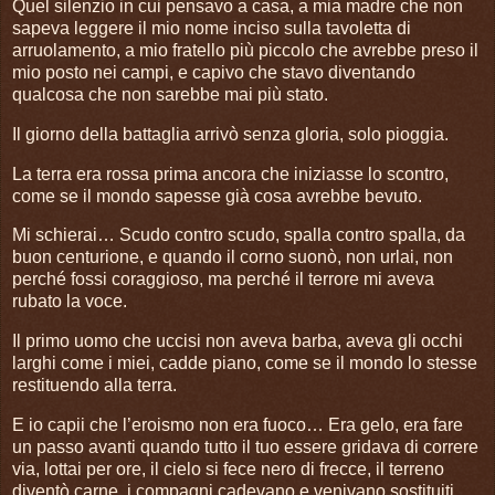
Quel silenzio in cui pensavo a casa, a mia madre che non
sapeva leggere il mio nome inciso sulla tavoletta di
arruolamento, a mio fratello più piccolo che avrebbe preso il
mio posto nei campi, e capivo che stavo diventando
qualcosa che non sarebbe mai più stato.
Il giorno della battaglia arrivò senza gloria, solo pioggia.
La terra era rossa prima ancora che iniziasse lo scontro,
come se il mondo sapesse già cosa avrebbe bevuto.
Mi schierai… Scudo contro scudo, spalla contro spalla, da
buon centurione, e quando il corno suonò, non urlai, non
perché fossi coraggioso, ma perché il terrore mi aveva
rubato la voce.
Il primo uomo che uccisi non aveva barba, aveva gli occhi
larghi come i miei, cadde piano, come se il mondo lo stesse
restituendo alla terra.
E io capii che l’eroismo non era fuoco… Era gelo, era fare
un passo avanti quando tutto il tuo essere gridava di correre
via, lottai per ore, il cielo si fece nero di frecce, il terreno
diventò carne, i compagni cadevano e venivano sostituiti