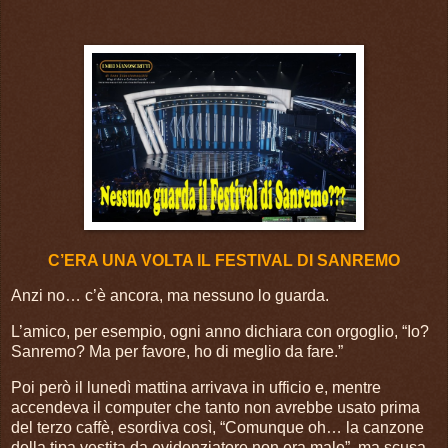
C’ERA UNA VOLTA IL FESTIVAL DI SANREMO
Anzi no… c’è ancora, ma nessuno lo guarda.
L’amico, per esempio, ogni anno dichiara con orgoglio, “Io?
Sanremo? Ma per favore, ho di meglio da fare.”
Poi però il lunedì mattina arrivava in ufficio e, mentre
accendeva il computer che tanto non avrebbe usato prima
del terzo caffè, esordiva così, “Comunque oh… la canzone
della tipa vestita da evidenziatore non era male”, ma scusa,