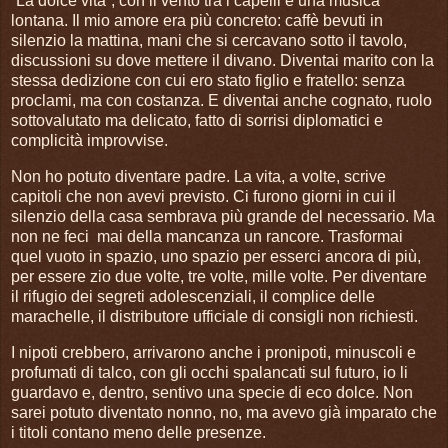
“La dolce vita”, con il vento tra i capelli e una musica
lontana. Il mio amore era più concreto: caffè bevuti in
silenzio la mattina, mani che si cercavano sotto il tavolo,
discussioni su dove mettere il divano. Diventai marito con la
stessa dedizione con cui ero stato figlio e fratello: senza
proclami, ma con costanza. E diventai anche cognato, ruolo
sottovalutato ma delicato, fatto di sorrisi diplomatici e
complicità improvvise.
Non ho potuto diventare padre. La vita, a volte, scrive
capitoli che non avevi previsto. Ci furono giorni in cui il
silenzio della casa sembrava più grande del necessario. Ma
non ne feci
mai della mancanza un rancore. Trasformai
quel vuoto in spazio, uno spazio per esserci ancora di più,
per essere zio due volte, tre volte, mille volte. Per diventare
il rifugio dei segreti adolescenziali, il complice delle
marachelle, il distributore ufficiale di consigli non richiesti.
I nipoti crebbero, arrivarono anche i pronipoti, minuscoli e
profumati di talco, con gli occhi spalancati sul futuro, io li
guardavo e, dentro, sentivo una specie di eco dolce. Non
sarei potuto diventato nonno, no, ma avevo già imparato che
i titoli contano meno delle presenze.