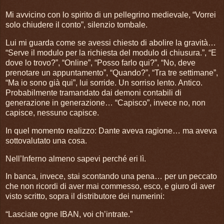
Mi avvicino con lo spirito di un pellegrino medievale, “Vorrei
solo chiudere il conto”, silenzio tombale.
Lui mi guarda come se avessi chiesto di abolire la gravità…
“Serve il modulo per la richiesta del modulo di chiusura.”, “E
dove lo trovo?”, “Online”, “Posso farlo qui?”, “No, deve
prenotare un appuntamento”, “Quando?”, “Tra tre settimane”,
“Ma io sono già qui”, lui sorride. Un sorriso lento. Antico.
Probabilmente tramandato dai demoni contabili di
generazione in generazione… “Capisco”, invece no, non
capisce, nessuno capisce.
In quel momento realizzo: Dante aveva ragione… ma aveva
sottovalutato una cosa.
Nell’Inferno almeno sapevi perché eri lì.
In banca, invece, stai scontando una pena… per un peccato
che non ricordi di aver mai commesso, esco, e giuro di aver
visto scritto, sopra il distributore dei numerini:
“Lasciate ogne IBAN, voi ch’intrate.”