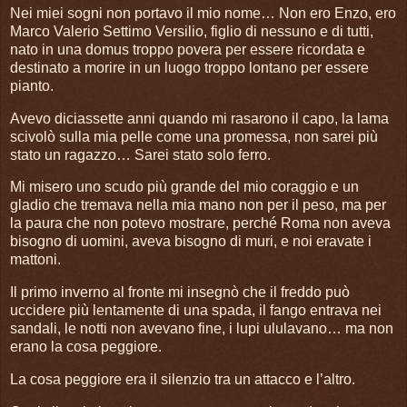
Nei miei sogni non portavo il mio nome… Non ero Enzo, ero
Marco Valerio Settimo Versilio, figlio di nessuno e di tutti,
nato in una domus troppo povera per essere ricordata e
destinato a morire in un luogo troppo lontano per essere
pianto.
Avevo diciassette anni quando mi rasarono il capo, la lama
scivolò sulla mia pelle come una promessa, non sarei più
stato un ragazzo… Sarei stato solo ferro.
Mi misero uno scudo più grande del mio coraggio e un
gladio che tremava nella mia mano non per il peso, ma per
la paura che non potevo mostrare, perché Roma non aveva
bisogno di uomini, aveva bisogno di muri, e noi eravate i
mattoni.
Il primo inverno al fronte mi insegnò che il freddo può
uccidere più lentamente di una spada, il fango entrava nei
sandali, le notti non avevano fine, i lupi ululavano… ma non
erano la cosa peggiore.
La cosa peggiore era il silenzio tra un attacco e l’altro.