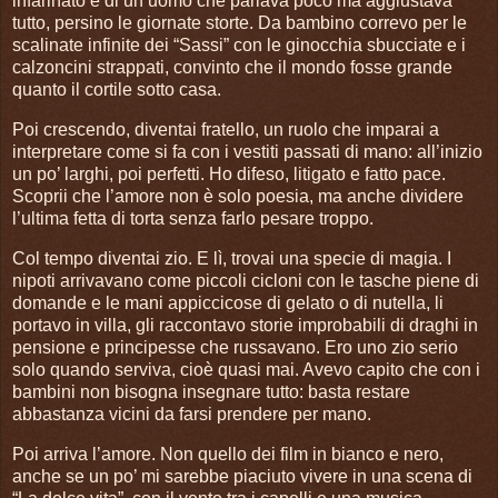
infarinato e di un uomo che parlava poco ma aggiustava
tutto, persino le giornate storte. Da bambino correvo per le
scalinate infinite dei “Sassi” con le ginocchia sbucciate e i
calzoncini strappati, convinto che il mondo fosse grande
quanto il cortile sotto casa.
Poi crescendo, diventai fratello, un ruolo che imparai a
interpretare come si fa con i vestiti passati di mano: all’inizio
un po’ larghi, poi perfetti. Ho difeso, litigato e fatto pace.
Scoprii che l’amore non è solo poesia, ma anche dividere
l’ultima fetta di torta senza farlo pesare troppo.
Col tempo diventai zio. E lì, trovai una specie di magia. I
nipoti arrivavano come piccoli cicloni con le tasche piene di
domande e le mani appiccicose di gelato o di nutella, li
portavo in villa, gli raccontavo storie improbabili di draghi in
pensione e principesse che russavano. Ero uno zio serio
solo quando serviva, cioè quasi mai. Avevo capito che con i
bambini non bisogna insegnare tutto: basta restare
abbastanza vicini da farsi prendere per mano.
Poi arriva l’amore. Non quello dei film in bianco e nero,
anche se un po’ mi sarebbe piaciuto vivere in una scena di