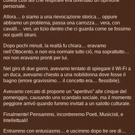
colletti così alti che respirare era diventato un’opinione
personale.
Allora… o siamo a una rievocazione storica… oppure
abbiamo un problema, passa una carrozza… vera, con
cavalli… veri, un tizio dentro che ci guarda come se fossimo
noi quelli strani.
Dopo pochi minuti, la realtà fu chiara… eravamo
nell’Ottocento, e non era normale tutto ciò, ma soprattutto…
noi non eravamo pronti per lui.
Nel giro di due giorni, avevamo tentato di spiegare il Wi-Fi a
un duca, avevamo chiesto a una nobildonna dove fosse il
bagno (errore gravissimo… il concetto era… flessibile).
Avevamo cercato di proporre un “aperitivo” alle cinque del
pomeriggio, causando uno scandalo sociale, ma il momento
peggiore arrivò quando fummo invitati a un salotto culturale.
Finalmente! Pensammo, incontreremo Poeti, Musicisti, e
Intellettuali!
Entrammo con entusiasmo… e uscimmo dopo tre ore di…