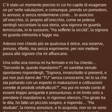
C’è stato un momento preciso in cui ho capito di esagerare
un po’ nelle valutazioni, e comunque, prendo un pomodoro,
lo annuso, e senza rendermene conto… lo avvicino
all’orecchio, sì, proprio all’orecchio, come se potessi
sentirgli raccontare la sua storia, una signora mi guarda
terrorizzata, io le sussurro, “Ha sofferto la siccità”, la signora
mi guarda intimorita e fugge via.
Adesso non chiedo più se qualcosa è dolce, ora osservo,
annuso, rifletto, ma senza esprimermi, per non mettere
paura alle signore che mi affiancano.
Una volta una nonna mi ha fermato e mi ha chiesto…
“Secondo te, questo mandarino?”, mi sarebbe venuto
spontaneo rispondergli, “Signora, innanzitutto si presenti, e
poi non può darmi del “TU” senza conoscermi, lei lo sa che
sta parlando con un esperto in maturazioni e coltivazioni
corrette di prodotti ortofrutticoli?”, ma poi mi rendo conto di
essere troppo arrogante e presuntuoso, e mi limito solo a
prendere il mandarino e, in rigoroso silenzio, l’ho girato tra
le dita, ho fatto un piccolo sospiro, e rispondo… “Ha
studiato”, la nonna annuisce, e lo acquista, non so se sono