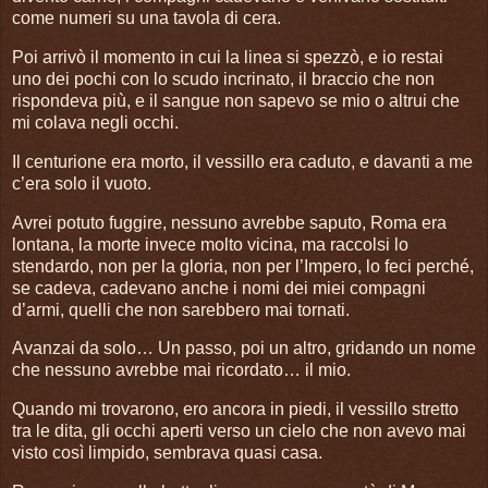
come numeri su una tavola di cera.
Poi arrivò il momento in cui la linea si spezzò, e io restai
uno dei pochi con lo scudo incrinato, il braccio che non
rispondeva più, e il sangue non sapevo se mio o altrui che
mi colava negli occhi.
Il centurione era morto, il vessillo era caduto, e davanti a me
c’era solo il vuoto.
Avrei potuto fuggire, nessuno avrebbe saputo, Roma era
lontana, la morte invece molto vicina, ma raccolsi lo
stendardo, non per la gloria, non per l’Impero, lo feci perché,
se cadeva, cadevano anche i nomi dei miei compagni
d’armi, quelli che non sarebbero mai tornati.
Avanzai da solo… Un passo, poi un altro, gridando un nome
che nessuno avrebbe mai ricordato… il mio.
Quando mi trovarono, ero ancora in piedi, il vessillo stretto
tra le dita, gli occhi aperti verso un cielo che non avevo mai
visto così limpido, sembrava quasi casa.