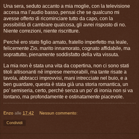
Una sera, seduto accanto a mia moglie, con la televisione
accesa ma l’audio basso, pensai che se qualcuno mi
avesse offerto di ricominciare tutto da capo, con la
possibilità di cambiare qualcosa, gli avrei risposto di no.
Niente correzioni, niente riscritture.
Perché ero stato figlio amato, fratello imperfetto ma leale,
felicemente Zio, marito innamorato, cognato affidabile, ma
soprattutto, pienamente soddisfatto della vita vissuta.
La mia non è stata una vita da copertina, non ci sono stati
titoli altisonanti né imprese memorabili, ma tante risate a
tavola, abbracci improvvisi, mani intrecciate nel buio, e a
ben guardare, questa è stata già una storia romantica, un
po’ semiseria, certo, perché senza un po’ di ironia non si va
lontano, ma profondamente e ostinatamente piacevole.
Enzo
alle
17:42
Nessun commento:
Condividi