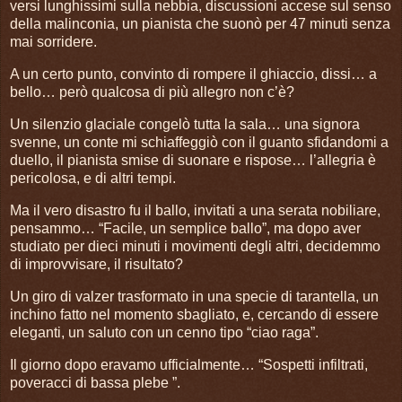
versi lunghissimi sulla nebbia, discussioni accese sul senso
della malinconia, un pianista che suonò per 47 minuti senza
mai sorridere.
A un certo punto, convinto di rompere il ghiaccio, dissi… a
bello… però qualcosa di più allegro non c’è?
Un silenzio glaciale congelò tutta la sala… una signora
svenne, un conte mi schiaffeggiò con il guanto sfidandomi a
duello, il pianista smise di suonare e rispose… l’allegria è
pericolosa, e di altri tempi.
Ma il vero disastro fu il ballo, invitati a una serata nobiliare,
pensammo… “Facile, un semplice ballo”, ma dopo aver
studiato per dieci minuti i movimenti degli altri, decidemmo
di improvvisare, il risultato?
Un giro di valzer trasformato in una specie di tarantella, un
inchino fatto nel momento sbagliato, e, cercando di essere
eleganti, un saluto con un cenno tipo “ciao raga”.
Il giorno dopo eravamo ufficialmente… “Sospetti infiltrati,
poveracci di bassa plebe ”.