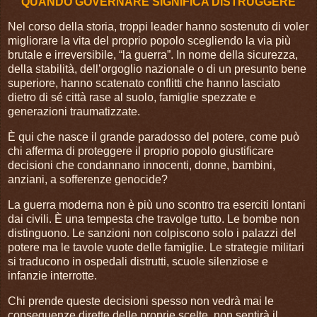
QUANDO GOVERNARE SIGNIFICA DISTRUGGERE
Nel corso della storia, troppi leader hanno sostenuto di voler
migliorare la vita del proprio popolo scegliendo la via più
brutale e irreversibile, “la guerra”. In nome della sicurezza,
della stabilità, dell’orgoglio nazionale o di un presunto bene
superiore, hanno scatenato conflitti che hanno lasciato
dietro di sé città rase al suolo, famiglie spezzate e
generazioni traumatizzate.
È qui che nasce il grande paradosso del potere, come può
chi afferma di proteggere il proprio popolo giustificare
decisioni che condannano innocenti, donne, bambini,
anziani, a sofferenze genocide?
La guerra moderna non è più uno scontro tra eserciti lontani
dai civili. È una tempesta che travolge tutto. Le bombe non
distinguono. Le sanzioni non colpiscono solo i palazzi del
potere ma le tavole vuote delle famiglie. Le strategie militari
si traducono in ospedali distrutti, scuole silenziose e
infanzie interrotte.
Chi prende queste decisioni spesso non vedrà mai le
conseguenze dirette delle proprie scelte, non sentirà il