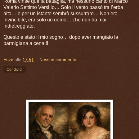
Roma vinse quella battaglia, ma nessuno cantò di Marco
Valerio Settimo Versilio… Solo il vento passò tra l’erba
alta… e per un istante sembrò sussurrare… Non era
invincibile, era solo un uomo… che non ha mai
indietreggiato.
Questo è stato il mio sogno… dopo aver mangiato la
parmigiana a cena!!!
Enzo
alle
17:51
Nessun commento:
Condividi