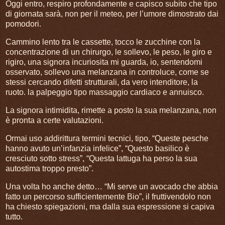
Oggi entro, respiro profondamente e capisco subito che tipo
di giornata sarà, non per il meteo, per l’umore dimostrato dai
pomodori.
Cammino lento tra le cassette, tocco le zucchine con la
concentrazione di un chirurgo, le sollevo, le peso, le giro e
rigiro, una signora incuriosita mi guarda, io, sentendomi
osservato, sollevo una melanzana in controluce, come se
stessi cercando difetti strutturali, da vero intenditore, la
ruoto. la palpeggio tipo massaggio cardiaco e annuisco.
La signora intimidita, rimette a posto la sua melanzana, non
è pronta a certe valutazioni.
Ormai uso addirittura termini tecnici, tipo, “Queste pesche
hanno avuto un’infanzia infelice”, “Questo basilico è
cresciuto sotto stress”, “Questa lattuga ha perso la sua
autostima troppo presto”.
Una volta ho anche detto… “Mi serve un avocado che abbia
fatto un percorso sufficientemente Bio”, il fruttivendolo non
ha chiesto spiegazioni, ma dalla sua espressione si capiva
tutto.