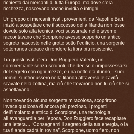
richiesto dai mercanti di tutta Europa, ma dove c’era
ricchezza, nascevano anche invidia e intrighi.
Un gruppo di mercanti rivali, provenienti da Napoli e Bari,
iniziò a sospettare che il successo della filanda non fosse
dovuto solo alla tecnica, voci sussurrate nelle taverne
raccontavano che Scorpione avesse scoperto un antico
segreto nascosto nelle grotte sotto l’edificio, una sorgente
sotterranea capace di rendere la fibra più resistente.
Tra questi rivali c’era Don Ruggiero Valente, un
commerciante senza scrupoli, che decise di impossessarsi
del segreto con ogni mezzo, e una notte d’autunno, i suoi
uomini si introdussero nella filanda attraverso le cavità
scavate nella collina, ma ciò che trovarono non fu ciò che si
aspettavano…
Non trovando alcuna sorgente miracolosa, scoprirono
invece qualcosa di ancora più prezioso, i progetti
dell’impianto elettrico di Scorpione, una tecnologia
all’avanguardia per l’epoca, Don Ruggiero fece recapitare
una lettera… “Consegnami il segreto della tua energia, o la
tua filanda cadrà in rovina”, Scorpione, uomo fiero, non