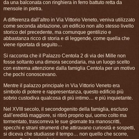
da una balconata con ringhiera in ferro battuto retta da
mensole in pietra.
A differenza dall’altro in Via Vittorio Veneto, veniva utilizzato
come seconda abitazione, un edificio non allo stesso livello
storico del precedente, ma comunque gentilizio e
abbastanza ricco di storia e di leggende, come quella che
viene riportata di seguito…
Si racconta che il Palazzo Centola 2 di via dei Mille non
fosse soltanto una dimora secondaria, ma un luogo scelto
con estrema attenzione dalla famiglia Centola per un motivo
che pochi conoscevano.
Mentre il palazzo principale in Via Vittorio Veneto era
simbolo di potere e rappresentanza, questo edificio più
sobrio custodiva qualcosa di più intimo… e più inquietante.
Nel XVIII secolo, il secondogenito della famiglia, escluso
dall’eredità maggiore, si ritirò proprio qui, uomo colto ma
tormentato, trascorreva le sue giornate tra manoscritti,
specchi e strani strumenti che attiravano curiosità e sospetti,
si diceva che studiasse il tempo… non quello che scorre,