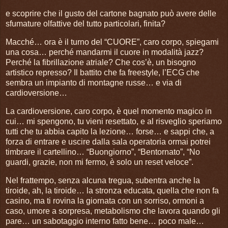
e scoprire che il gusto del cartone bagnato può avere delle
sfumature olfattive del tutto particolari, finita?
Macché… ora è il turno del “CUORE”, caro corpo, spiegami
una cosa… perché mandarmi il cuore in modalità jazz?
Perché la fibrillazione atriale? Che cos’è, un bisogno
artistico represso? Il battito che fa freestyle, l’ECG che
sembra un impianto di montagne russe… e via di
cardioversione…
La cardioversione, caro corpo, è quel momento magico in
cui… mi spengono, tu vieni resettato, e al risveglio speriamo
tutti che tu abbia capito la lezione… forse… e sappi che, a
forza di entrare e uscire dalla sala operatoria ormai potrei
timbrare il cartellino… “Buongiorno”, “Bentornato”, “No
guardi, grazie, non mi fermo, è solo un reset veloce”.
Nel frattempo, senza alcuna tregua, subentra anche la
tiroide, ah, la tiroide… la stronza educata, quella che non fa
casino, ma ti rovina la giornata con un sorriso, ormoni a
caso, umore a sorpresa, metabolismo che lavora quando gli
pare… un sabotaggio interno fatto bene… poco male…