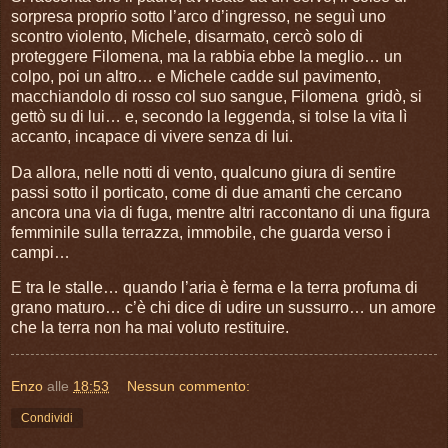
sorpresa proprio sotto l’arco d’ingresso, ne seguì uno
scontro violento, Michele, disarmato, cercò solo di
proteggere Filomena, ma la rabbia ebbe la meglio… un
colpo, poi un altro… e Michele cadde sul pavimento,
macchiandolo di rosso col suo sangue, Filomena
gridò, si
gettò su di lui… e, secondo la leggenda, si tolse la vita lì
accanto, incapace di vivere senza di lui.
Da allora, nelle notti di vento, qualcuno giura di sentire
passi sotto il porticato, come di due amanti che cercano
ancora una via di fuga, mentre altri raccontano di una figura
femminile sulla terrazza, immobile, che guarda verso i
campi…
E tra le stalle… quando l’aria è ferma e la terra profuma di
grano maturo… c’è chi dice di udire un sussurro… un amore
che la terra non ha mai voluto restituire.
Enzo
alle
18:53
Nessun commento:
Condividi