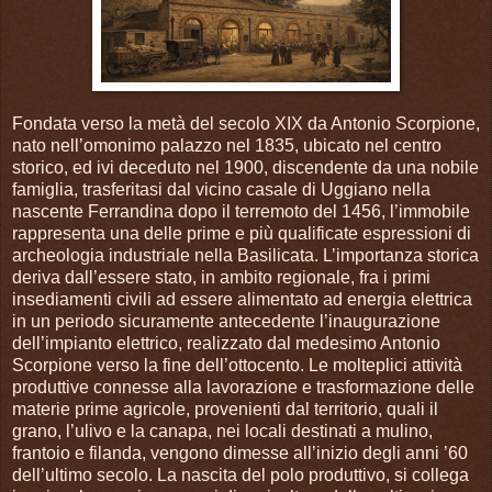
Fondata verso la metà del secolo XIX da Antonio Scorpione,
nato nell’omonimo palazzo nel 1835, ubicato nel centro
storico, ed ivi deceduto nel 1900, discendente da una nobile
famiglia, trasferitasi dal vicino casale di Uggiano nella
nascente Ferrandina dopo il terremoto del 1456, l’immobile
rappresenta una delle prime e più qualificate espressioni di
archeologia industriale nella Basilicata. L’importanza storica
deriva dall’essere stato, in ambito regionale, fra i primi
insediamenti civili ad essere alimentato ad energia elettrica
in un periodo sicuramente antecedente l’inaugurazione
dell’impianto elettrico, realizzato dal medesimo Antonio
Scorpione verso la fine dell’ottocento. Le molteplici attività
produttive connesse alla lavorazione e trasformazione delle
materie prime agricole, provenienti dal territorio, quali il
grano, l’ulivo e la canapa, nei locali destinati a mulino,
frantoio e filanda, vengono dimesse all’inizio degli anni ’60
dell’ultimo secolo. La nascita del polo produttivo, si collega