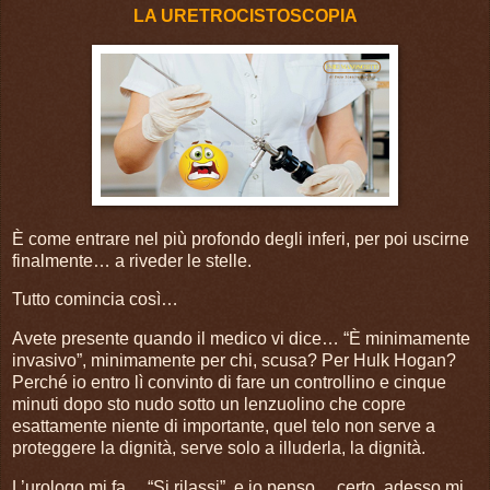
LA URETROCISTOSCOPIA
È come entrare nel più profondo degli inferi, per poi uscirne
finalmente… a riveder le stelle.
Tutto comincia così…
Avete presente quando il medico vi dice… “È minimamente
invasivo”, minimamente per chi, scusa? Per Hulk Hogan?
Perché io entro lì convinto di fare un controllino e cinque
minuti dopo sto nudo sotto un lenzuolino che copre
esattamente niente di importante, quel telo non serve a
proteggere la dignità, serve solo a illuderla, la dignità.
L’urologo mi fa… “Si rilassi”, e io penso… certo, adesso mi