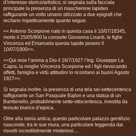
d’interesse storico/artistico, si segnala sulla facciata
principale la presenza di un mascherone lapideo
raffigurante un volto umano stilizzato a due epigrafi che
recitano rispettivamente quanto segue:
<< Antonio Scorpione nato in questa casa il 10/07/18345,
morto il 25/05/900 la consorte Giovanna Lisanti, le figlie
Vincenza ed Emanuela questa lapide posero il
10/07/1900>>.
<<Qui rese l’anima a Dio il 16/7/1927 l’Ing. Giuseppe La
Capra, la moglie Vincenza Scorpione ed i figli rievocando
affetti, famiglia e virtù attitudini lo ricordano ai buoni Agosto
1927>>.
Si segnala inoltre, la presenza di una tela sei-settecentesca
raffigurante un San Pasquale Bajlon e una statua di un
Bambinello, probabilmente sette-ottocentesca, rivestita da
tessuto bianco d’epoca.
Oltre alla storia antica, questo particolare palazzo gentilizio
nasconde, tra le sue mura, una particolare leggenda dai
risvolti incredibilmente misteriosi…