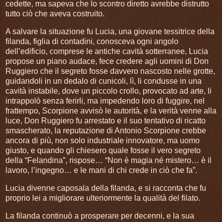
cedette, ma sapeva che lo scontro diretto avrebbe distrutto
tutto ciò che aveva costruito.
A salvare la situazione fu Lucia, una giovane tessitrice della
filanda, figlia di contadini, conosceva ogni angolo
dell’edificio, comprese le antiche cavità sotterranee, Lucia
propose un piano audace, fece credere agli uomini di Don
Ruggiero che il segreto fosse davvero nascosto nelle grotte,
guidandoli in un dedalo di cunicoli, lì, li condusse in una
cavità instabile, dove un piccolo crollo, provocato ad arte, li
intrappolò senza ferirli, ma impedendo loro di fuggire, nel
frattempo, Scorpione avvisò le autorità, e la verità venne alla
luce, Don Ruggiero fu arrestato e il suo tentativo di ricatto
smascherato, la reputazione di Antonio Scorpione crebbe
ancora di più, non solo industriale innovatore, ma uomo
giusto, e quando gli chiesero quale fosse il vero segreto
della “Felandina”, rispose… “Non è magia né mistero… è il
lavoro, l’ingegno… e le mani di chi crede in ciò che fa”.
Lucia divenne caposala della filanda, e si racconta che fu
proprio lei a migliorare ulteriormente la qualità del filato.
La filanda continuò a prosperare per decenni, e la sua