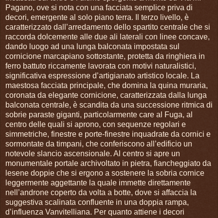
Pagano, ove si nota con una facciata semplice priva di
decori, emergente al solo piano terra. Il terzo livello, è
caratterizzato dall’arredamento dello spartito centrale che si
raccorda dolcemente alle due ali laterali con linee concave,
dando luogo ad una lunga balconata impostata sul
cornicione marcapiano sottostante, protetta da ringhiera in
ferro battuto riccamente lavorata con motivi naturalistici,
significativa espressione d’artigianato artistico locale. La
maestosa facciata principale, che domina la quina muraria,
coronata da elegante cornicione, caratterizzata dalla lunga
balconata centrale, è scandita da una successione ritmica di
sobrie paraste giganti, particolarmente care al Fuga, al
centro delle quali si aprono, con sequenze regolari e
simmetriche, finestre e porte-finestre inquadrate da cornici e
sormontate da timpani, che conferiscono all’edificio un
notevole slancio ascensionale. Al centro si apre un
monumentale portale archivoltato in pietra, fiancheggiato da
lesene doppie che si ergono a sostenere la sobria cornice
leggermente aggettante la quale immette direttamente
nell’androne coperto da volta a botte, dove si affaccia la
suggestiva scalinata confluente in una doppia rampa,
d’influenza Vanvitelliana. Per quanto attiene i decori