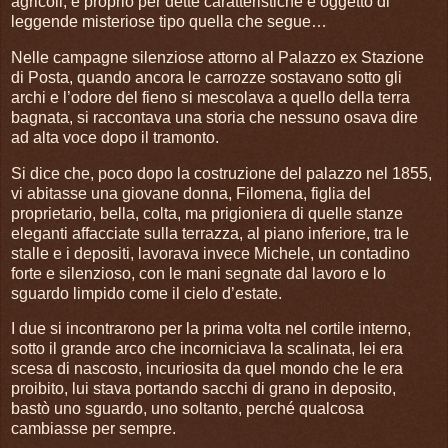
agricoli, e proprio per dette caratteristiche è oggetto di
leggende misteriose tipo quella che segue…
Nelle campagne silenziose attorno al Palazzo ex Stazione
di Posta, quando ancora le carrozze sostavano sotto gli
archi e l’odore del fieno si mescolava a quello della terra
bagnata, si raccontava una storia che nessuno osava dire
ad alta voce dopo il tramonto.
Si dice che, poco dopo la costruzione del palazzo nel 1855,
vi abitasse una giovane donna, Filomena, figlia del
proprietario, bella, colta, ma prigioniera di quelle stanze
eleganti affacciate sulla terrazza, al piano inferiore, tra le
stalle e i depositi, lavorava invece Michele, un contadino
forte e silenzioso, con le mani segnate dal lavoro e lo
sguardo limpido come il cielo d’estate.
I due si incontrarono per la prima volta nel cortile interno,
sotto il grande arco che incorniciava la scalinata, lei era
scesa di nascosto, incuriosita da quel mondo che le era
proibito, lui stava portando sacchi di grano in deposito,
bastò uno sguardo, uno soltanto, perché qualcosa
cambiasse per sempre.