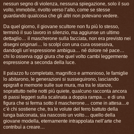
nessun segno di violenza, nessuna spiegazione, solo il suo
volto, immobile, rivolto verso l’alto, come se stesse
guardando qualcosa che gli altri non potevano vedere.
Da quel giorno, il giovane scultore non fu più lo stesso,
terminò il suo lavoro in silenzio, ma aggiunse un ultimo
dettaglio… il mascherone sulla facciata, non era previsto nei
disegni originari… lo scolpì con una cura ossessiva,
dandogli un’espressione ambigua… né dolore né pace…
chi lo osserva oggi giura che quel volto cambi leggermente
espressione a seconda della luce.
Il palazzo fu completato, magnifico e armonioso, le famiglie
lo abitarono, le generazioni si susseguirono, lasciando
epigrafi e memorie sulle sue mura, ma tra le stanze,
soprattutto nelle notti più quiete, qualcuno racconta ancora
di passi leggeri sulla scalinata a doppia rampa… e di una
figura che si ferma sotto il mascherone… come in attesa…e
c’è chi sostiene che, tra le volute del ferro battuto della
lunga balconata, sia nascosto un volto… quello della
giovane modella, eternamente intrappolata nell’arte che
contribuì a creare…