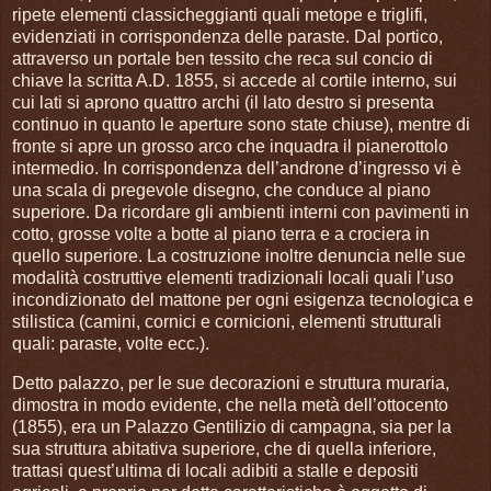
ripete elementi classicheggianti quali metope e triglifi,
evidenziati in corrispondenza delle paraste. Dal portico,
attraverso un portale ben tessito che reca sul concio di
chiave la scritta A.D. 1855, si accede al cortile interno, sui
cui lati si aprono quattro archi (il lato destro si presenta
continuo in quanto le aperture sono state chiuse), mentre di
fronte si apre un grosso arco che inquadra il pianerottolo
intermedio. In corrispondenza dell’androne d’ingresso vi è
una scala di pregevole disegno, che conduce al piano
superiore. Da ricordare gli ambienti interni con pavimenti in
cotto, grosse volte a botte al piano terra e a crociera in
quello superiore. La costruzione inoltre denuncia nelle sue
modalità costruttive elementi tradizionali locali quali l’uso
incondizionato del mattone per ogni esigenza tecnologica e
stilistica (camini, cornici e cornicioni, elementi strutturali
quali: paraste, volte ecc.).
Detto palazzo, per le sue decorazioni e struttura muraria,
dimostra in modo evidente, che nella metà dell’ottocento
(1855), era un Palazzo Gentilizio di campagna, sia per la
sua struttura abitativa superiore, che di quella inferiore,
trattasi quest’ultima di locali adibiti a stalle e depositi