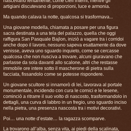
nascevano lentamente, come cieli interni, mentre gli
artigiani discutevano di proporzioni, luce e armonia.
Ma quando calava la notte, qualcosa si trasformava...
Una giovane modella, chiamata a posare per una figura
sacra destinata a una tela del palazzo, quella che oggi
raffigura San Pasquale Bajlon, iniziò a vagare tra i corridoi
anche dopo il lavoro, nessuno sapeva esattamente da dove
venisse, aveva uno sguardo inquieto, come se cercasse
qualcosa che non riusciva a trovare, alcuni giuravano che
parlasse da sola davanti allo scalone, altri che restasse
immobile ore intere sotto il mascherone di pietra sulla
facciata, fissandolo come se potesse rispondere.
Un giovane scultore si innamorò di lei, lavorava al portale
monumentale, incidendo con cura le cornici e le lesene,
cominciò a ritrarre il suo volto di nascosto, trasformandolo in
dettagli, una curva di labbro in un fregio, uno sguardo inciso
nella pietra, una presenza nascosta tra i motivi decorativi.
Poi… una notte d’estate… la ragazza scomparve.
La trovarono all’alba, senza vita, ai piedi della scalinata,