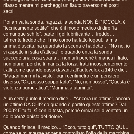
rilasso mentre mi parcheggi un flauto traverso nei posti
sacri.
Poi arriva la sonda, ragazzi, la sonda NON È PICCOLA, è
“tecnicamente sottile”, che è il modo medico di dire “fa
comunque schifo”, parte il gel lubrificante… freddo…
talmente freddo che il mio corpo ha fatto logout, la mia
anima è uscita, ha guardato la scena e ha detto… “No no, io
vi aspetto in sala d’attesa”, e quando entra la sonda
succede una cosa strana… non urli perché ti manca il fiato,
non piangi perché ti manca la forza, tratti incoscientemente,
tratti come quando passi davanti all’autovelox a 140 e dici,
“Magari non mi ha visto”, ogni centimetro è un pensiero
diverso, “Ok, posso sopportarlo”, “No, non posso”, “Questa è
violenza burocratica”, “Mamma aiutami tu”.
A un certo punto il medico dice… “Ancora un attimo”, ancora
un attimo DA CHI? da quando è partito questo attimo? Dal
2003? E tu fai sì con la testa, perché ormai sei diventato un
collaborazionista del dolore.
Quando finisce, il medico… “Ecco, tutto qui”, TUTTO QUI…
come se mi avesse appena controllato l’olio della macchina,