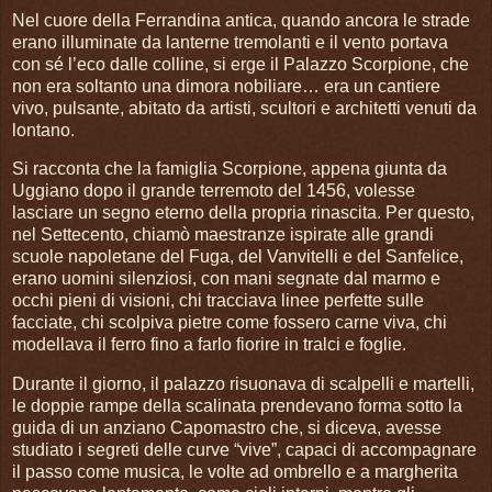
Nel cuore della Ferrandina antica, quando ancora le strade
erano illuminate da lanterne tremolanti e il vento portava
con sé l’eco dalle colline, si erge il Palazzo Scorpione, che
non era soltanto una dimora nobiliare… era un cantiere
vivo, pulsante, abitato da artisti, scultori e architetti venuti da
lontano.
Si racconta che la famiglia Scorpione, appena giunta da
Uggiano dopo il grande terremoto del 1456, volesse
lasciare un segno eterno della propria rinascita. Per questo,
nel Settecento, chiamò maestranze ispirate alle grandi
scuole napoletane del Fuga, del Vanvitelli e del Sanfelice,
erano uomini silenziosi, con mani segnate dal marmo e
occhi pieni di visioni, chi tracciava linee perfette sulle
facciate, chi scolpiva pietre come fossero carne viva, chi
modellava il ferro fino a farlo fiorire in tralci e foglie.
Durante il giorno, il palazzo risuonava di scalpelli e martelli,
le doppie rampe della scalinata prendevano forma sotto la
guida di un anziano Capomastro che, si diceva, avesse
studiato i segreti delle curve “vive”, capaci di accompagnare
il passo come musica, le volte ad ombrello e a margherita