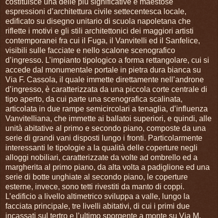
costituisce una delle più significative e maestose
espressioni d’architettura civile settecentesca locale,
edificato su disegno unitario di scuola napoletana che
riflette i motivi e gli stili architettonici dei maggiori artisti
contemporanei fra cui il Fuga, il Vanvitelli ed il Sanfelice,
visibili sulle facciate e nello scalone scenografico
d’ingresso. L’impianto tipologico a forma rettangolare, cui si
accede dal monumentale portale in pietra dura bianca su
Via F. Cassola, il quale immette direttamente nell’androne
d’ingresso, è caratterizzata da una piccola corte centrale di
tipo aperto, da cui parte una scenografica scalinata,
articolata in due rampe semicircolari a tenaglia, d’influenza
Vanvitelliana, che immette ai ballatoi superiori, e quindi, alle
unità abitative al primo e secondo piano, composte da una
serie di grandi vani disposti lungo i fronti. Particolarmente
interessanti le tipologie a la qualità delle coperture negli
alloggi nobiliari, caratterizzate da volte ad ombrello ed a
margherita al primo piano, da alta volta a padiglione ed una
serie di botte unghiate al secondo piano, le coperture
esterne, invece, sono tetti rivestiti da manto di coppi.
L’edificio a livello altimetrico sviluppa a valle, lungo la
facciata principale, tre livelli abitativi, di cui i primi due
incassati sul tertro e l’ultimo sporgente a monte su Via M.