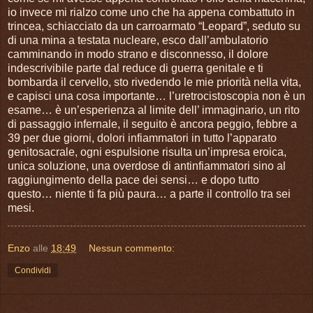
io invece mi rialzo come uno che ha appena combattuto in
trincea, schiacciato da un carroarmato “Leopard”, seduto su
di una mina a testata nucleare, esco dall’ambulatorio
camminando in modo strano e disconnesso, il dolore
indescrivibile parte dal reduce di guerra genitale e ti
bombarda il cervello, sto rivedendo le mie priorità nella vita,
e capisci una cosa importante… l’uretrocistoscopia non è un
esame… è un’esperienza al limite dell’ immaginario, un rito
di passaggio infernale, il seguito è ancora peggio, febbre a
39 per due giorni, dolori infiammatori in tutto l’apparato
genitosacrale, ogni espulsione risulta un’impresa eroica,
unica soluzione, una overdose di antinfiammatori sino al
raggiungimento della pace dei sensi… e dopo tutto
questo… niente ti fa più paura… a parte il controllo tra sei
mesi.
Enzo
alle
18:49
Nessun commento:
Condividi