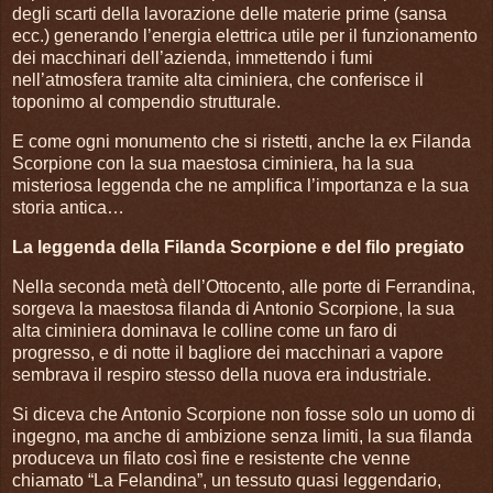
degli scarti della lavorazione delle materie prime (sansa
ecc.) generando l’energia elettrica utile per il funzionamento
dei macchinari dell’azienda, immettendo i fumi
nell’atmosfera tramite alta ciminiera, che conferisce il
toponimo al compendio strutturale.
E come ogni monumento che si ristetti, anche la ex Filanda
Scorpione con la sua maestosa ciminiera, ha la sua
misteriosa leggenda che ne amplifica l’importanza e la sua
storia antica…
La leggenda della Filanda Scorpione e del filo pregiato
Nella seconda metà dell’Ottocento, alle porte di Ferrandina,
sorgeva la maestosa filanda di Antonio Scorpione, la sua
alta ciminiera dominava le colline come un faro di
progresso, e di notte il bagliore dei macchinari a vapore
sembrava il respiro stesso della nuova era industriale.
Si diceva che Antonio Scorpione non fosse solo un uomo di
ingegno, ma anche di ambizione senza limiti, la sua filanda
produceva un filato così fine e resistente che venne
chiamato “La Felandina”, un tessuto quasi leggendario,