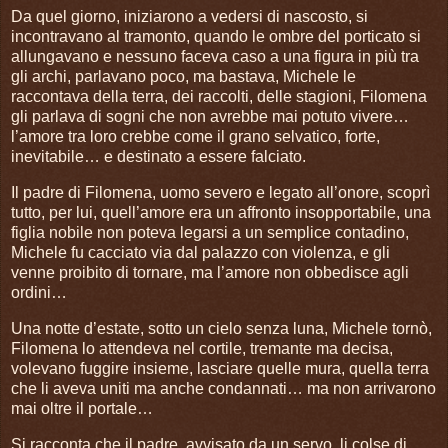
Da quel giorno, iniziarono a vedersi di nascosto, si
incontravano al tramonto, quando le ombre del porticato si
allungavano e nessuno faceva caso a una figura in più tra
gli archi, parlavano poco, ma bastava, Michele le
raccontava della terra, dei raccolti, delle stagioni, Filomena
gli parlava di sogni che non avrebbe mai potuto vivere…
l’amore tra loro crebbe come il grano selvatico, forte,
inevitabile… e destinato a essere falciato.
Il padre di Filomena, uomo severo e legato all’onore, scoprì
tutto, per lui, quell’amore era un affronto insopportabile, una
figlia nobile non poteva legarsi a un semplice contadino,
Michele fu cacciato via dal palazzo con violenza, e gli
venne proibito di tornare, ma l’amore non obbedisce agli
ordini…
Una notte d’estate, sotto un cielo senza luna, Michele tornò,
Filomena lo attendeva nel cortile, tremante ma decisa,
volevano fuggire insieme, lasciare quelle mura, quella terra
che li aveva uniti ma anche condannati… ma non arrivarono
mai oltre il portale…
Si racconta che il padre, avvisato da un servo, li colse di