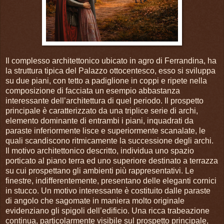
Il complesso architettonico ubicato in agro di Ferrandina, ha
la struttura tipica del Palazzo ottocentesco, esso si sviluppa
su due piani, con tetto a padiglione in coppi e ripete nella
composizione di facciata un esempio abbastanza
interessante dell’architettura di quel periodo. Il prospetto
principale è caratterizzato da una triplice serie di archi,
elemento dominante di entrambi i piani, inquadrati da
paraste inferiormente lisce e superiormente scanalate, le
quali scandiscono ritmicamente la successione degli archi.
Il motivo architettonico descritto, individua uno spazio
porticato al piano terra ed uno superiore destinato a terrazza
su cui prospettano gli ambienti più rappresentativi. Le
finestre, indifferentemente, presentano delle eleganti cornici
in stucco. Un motivo interessante è costituito dalle paraste
di angolo che sagomate in maniera molto originale
evidenziano gli spigoli dell’edificio. Una ricca trabeazione
continua, particolarmente visibile sul prospetto principale,