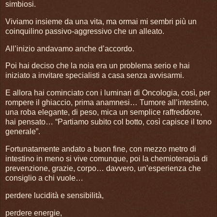
simbiosi.
Viviamo insieme da una vita, ma ormai mi sembri più un
coinquilino passivo-aggressivo che un alleato.
All’inizio andavamo anche d’accordo.
Poi hai deciso che la noia era un problema serio e hai
iniziato a invitare specialisti a casa senza avvisarmi.
E allora hai cominciato con i luminari di Oncologia, così, per
rompere il ghiaccio, prima anamnesi… Tumore all’intestino,
una roba elegante, di peso, mica un semplice raffreddore,
hai pensato… “Partiamo subito col botto, così capisce il tono
generale”.
Fortunatamente andato a buon fine, con mezzo metro di
intestino in meno si vive comunque, poi la chemioterapia di
prevenzione, grazie, corpo… davvero, un’esperienza che
consiglio a chi vuole…
perdere lucidità e sensibilità,
perdere energie,