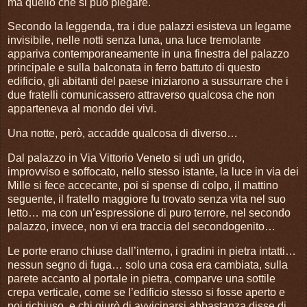
ma quello che si può piegare.
Secondo la leggenda, tra i due palazzi esisteva un legame
invisibile, nelle notti senza luna, una luce tremolante
appariva contemporaneamente in una finestra del palazzo
principale e sulla balconata in ferro battuto di questo
edificio, gli abitanti del paese iniziarono a sussurrare che i
due fratelli comunicassero attraverso qualcosa che non
apparteneva al mondo dei vivi.
Una notte, però, accadde qualcosa di diverso…
Dal palazzo in Via Vittorio Veneto si udì un grido,
improvviso e soffocato, nello stesso istante, la luce in via dei
Mille si fece accecante, poi si spense di colpo, il mattino
seguente, il fratello maggiore fu trovato senza vita nel suo
letto… ma con un’espressione di puro terrore, nel secondo
palazzo, invece, non vi era traccia del secondogenito…
Le porte erano chiuse dall’interno, i gradini in pietra intatti…
nessun segno di fuga… solo una cosa era cambiata, sulla
parete accanto al portale in pietra, comparve una sottile
crepa verticale, come se l’edificio stesso si fosse aperto e
poi richiuso, e chi giurò di avvicinarsi abbastanza disse di