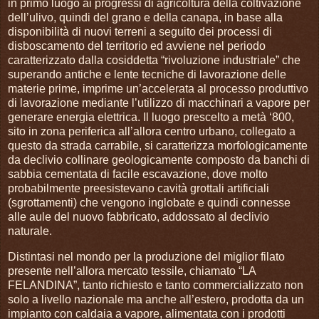
in primo luogo ai progressi di agricoltura della coltivazione
dell’ulivo, quindi del grano e della canapa, in base alla
disponibilità di nuovi terreni a seguito dei processi di
disboscamento del territorio ed avviene nel periodo
caratterizzato dalla cosiddetta “rivoluzione industriale” che
superando antiche e lente tecniche di lavorazione delle
materie prime, imprime un’accelerata al processo produttivo
di lavorazione mediante l’utilizzo di macchinari a vapore per
generare energia elettrica. Il luogo prescelto a metà ‘800,
sito in zona periferica all’allora centro urbano, collegato a
questo da strada carrabile, si caratterizza morfologicamente
da declivio collinare geologicamente composto da banchi di
sabbia cementata di facile escavazione, dove molto
probabilmente preesistevano cavità grottali artificiali
(sgrottamenti) che vengono inglobate e quindi connesse
alle aule del nuovo fabbricato, addossato al declivio
naturale.
Distintasi nel mondo per la produzione del miglior filato
presente nell’allora mercato tessile, chiamato “LA
FELANDINA”, tanto richiesto e tanto commercializzato non
solo a livello nazionale ma anche all’estero, prodotta da un
impianto con caldaia a vapore, alimentata con i prodotti