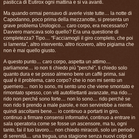
pasticca di Eutirox ogni mattina e si va avanti.
Ma quando ormai pensavo di averle viste tutte… la notte di
Capodanno, poco prima della mezzanotte, si presenta un
grave problema Urologico… caro corpo, era necessario?
Davvero mancava solo quello? Era una questione di
completezza? Tipo… “Facciamogli il giro completo, che poi
si lamenta”, altro intervento, altro ricovero, altro pigiama che
non è mai quello giusto.
A questo punto… caro corpo, aspetta un attimo…
parliamone… io non ti chiedo più “perché”, ti chiedo solo
quanto dura e se posso almeno bere un caffè prima, sai
qual è il problema, caro corpo? che io non mi sento un
guerriero… non lo sono, mi sento uno che viene smontato e
rimontato spesso, con viti autofilettanti avanzate, ma rido…
rido non perché sono forte… non lo sono… rido perché se
non rido ti prendo a male parole, e non servirebbe a niente,
quindi ascoltami bene… io continuo a portarti in giro,
continuo a firmare consensi informativi, continuo a entrare in
sala operatoria come se fosse un ascensore, ma tu, ogni
tanto, fai il tuo lavoro… non chiedo miracoli, solo un periodo
di serenità… una tregua, una stagione senza nuovi colpi di