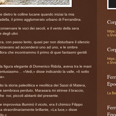
 dietro le colline lucane quando iniziai la mia
tadella, il primo agglomerato urbano di Ferrandina.
Cor
nservare le voci dei secoli, e il vento della sera
https
 degli ulivi.
o.5/v
 con passo lento, quasi per non disturbare il silenzio
i iniziavano ad accendersi uno ad uno, e le ombre
Cor
ora che incontrammo il primo di quei fantasmi gentili
https
o.5/v
la figura elegante di Domenico Ridola, aveva tra le mani
entusiasmo… «Vedi,» disse indicando la valle, «lì sotto
Ferr
fa».
Epo
 la storia paleolitica e neolitica dei Sassi di Matera,
he sembrava perduto, Marasara mi strinse il braccio,
La Be
che
noi, piccoli abitanti del presente.
improvvisa illuminò il vicolo, era il chimico Filippo
Ferr
straordinariamente brillante, «La luce,» disse
Epo
do.»