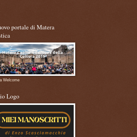
uovo portale di Matera
stica
ra Welcome
mio Logo