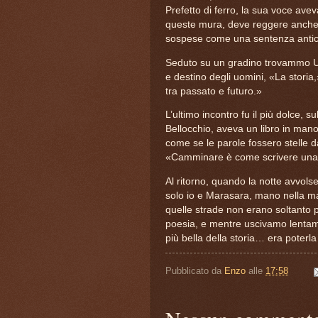
Prefetto di ferro, la sua voce avev
queste mura, deve reggere anche q
sospese come una sentenza antic
Seduto su un gradino trovammo Ugo S
e destino degli uomini, «La storia,
tra passato e futuro.»
L’ultimo incontro fu il più dolce,
Bellocchio, aveva un libro in ma
come se le parole fossero stelle 
«Camminare è come scrivere una 
Al ritorno, quando la notte avvolse
solo io e Marasara, mano nella ma
quelle strade non erano soltanto p
poesia, e mentre uscivamo lentamen
più bella della storia… era poterl
Pubblicato da
Enzo
alle
17:58