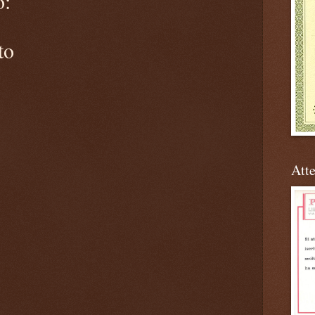
o:
to
Atte