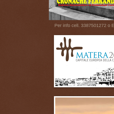
Per info cell. 3387501272 o E