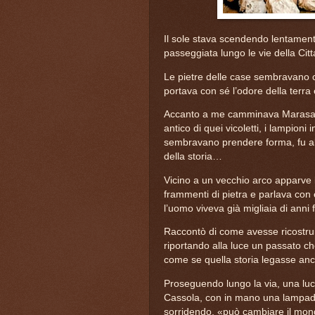
Il sole stava scendendo lentamente
passeggiata lungo le vie della Cit
Le pietre delle case sembravano co
portava con sé l’odore della terra e
Accanto a me camminava Marasara,
antico di quei vicoletti, i lampion
sembravano prendere forma, fu all
della storia…
Vicino a un vecchio arco apparve 
frammenti di pietra e parlava con 
l’uomo viveva già migliaia di anni 
Raccontò di come avesse ricostruito
riportando alla luce un passato c
come se quella storia legasse an
Proseguendo lungo la via, una luce 
Cassola, con in mano una lampada 
sorridendo, «può cambiare il mon