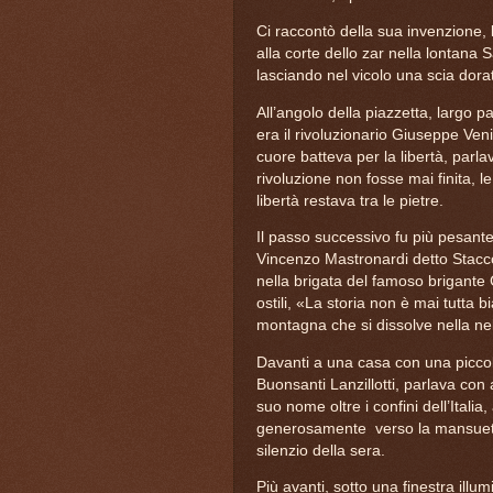
Ci raccontò della sua invenzione,
alla corte dello zar nella lontana
lasciando nel vicolo una scia dora
All’angolo della piazzetta, largo
era il rivoluzionario Giuseppe Veni
cuore batteva per la libertà, parl
rivoluzione non fosse mai finita, l
libertà restava tra le pietre.
Il passo successivo fu più pesant
Vincenzo Mastronardi detto Stacco
nella brigata del famoso brigante
ostili, «La storia non è mai tutta
montagna che si dissolve nella ne
Davanti a una casa con una piccol
Buonsanti Lanzillotti, parlava con 
suo nome oltre i confini dell’Itali
generosamente
verso la mansuet
silenzio della sera.
Più avanti, sotto una finestra illu