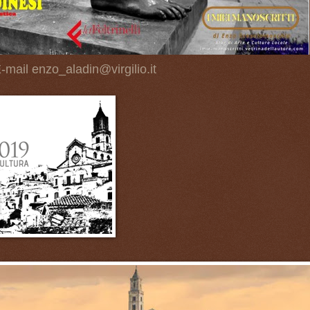
-mail enzo_aladin@virgilio.it