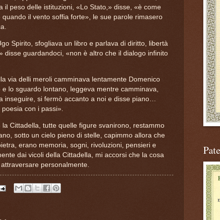
a il peso delle istituzioni, «Lo Stato,» disse, «è come
uando il vento soffia forte», le sue parole rimasero
a.
pirito, sfogliava un libro e parlava di diritto, libertà
» disse guardandoci, «non è altro che il dialogo infinito
 sulla via delli meroli camminava lentamente Domenico
no e lo sguardo lontano, leggeva mentre camminava,
da inseguire, si fermò accanto a noi e disse piano…
poesia con i passi».
 la Cittadella, tutte quelle figure svanirono, restammo
no, sotto un cielo pieno di stelle, capimmo allora che
ietra, erano memoria, sogni, rivoluzioni, pensieri e
Pat
te dai vicoli della Cittadella, mi accorsi che la cosa
a attraversare personalmente.