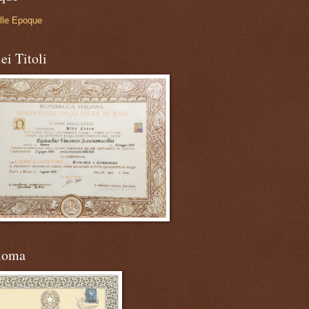
lle Epoque
ei Titoli
loma