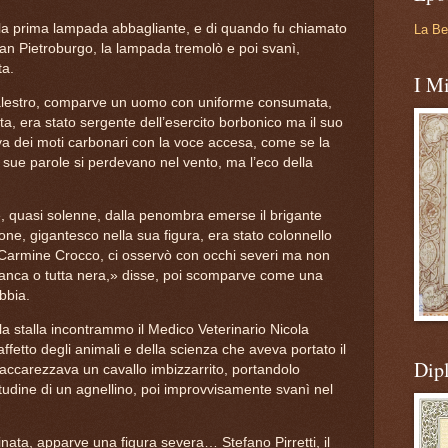
 la prima lampada abbagliante, e di quando fu chiamato
La Be
 San Pietroburgo, la lampada tremolò e poi svanì,
ta.
I Mi
 palestro, comparve un uomo con uniforme consumata,
ta, era stato sergente dell’esercito borbonico ma il suo
ava dei moti carbonari con la voce accesa, come se la
e sue parole si perdevano nel vento, ma l’eco della
e, quasi solenne, dalla penombra emerse il brigante
ne, gigantesco nella sua figura, era stato colonnello
 Carmine Crocco, ci osservò con occhi severi ma non
 bianca o tutta nera,» disse, poi scomparve come una
bbia.
a stalla incontrammo il Medico Veterinario Nicola
affetto degli animali e della scienza che aveva portato il
Dip
a, accarezzava un cavallo imbizzarrito, portandolo
udine di un agnellino, poi improvvisamente svanì nel
minata, apparve una figura severa… Stefano Pirretti, il