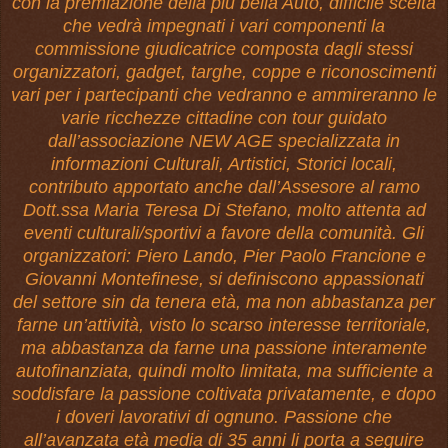
con la premiazione della più bella Auto, difficile scelta
che vedrà impegnati i vari componenti la
commissione giudicatrice composta dagli stessi
organizzatori, gadget, targhe, coppe e riconoscimenti
vari per i partecipanti che vedranno e ammireranno le
varie ricchezze cittadine con tour guidato
dall’associazione NEW AGE specializzata in
informazioni Culturali, Artistici, Storici locali,
contributo apportato anche dall’Assesore al ramo
Dott.ssa Maria Teresa Di Stefano, molto attenta ad
eventi culturali/sportivi a favore della comunità. Gli
organizzatori: Piero Lando, Pier Paolo Francione e
Giovanni Montefinese, si definiscono appassionati
del settore sin da tenera età, ma non abbastanza per
farne un’attività, visto lo scarso interesse territoriale,
ma abbastanza da farne una passione interamente
autofinanziata, quindi molto limitata, ma sufficiente a
soddisfare la passione coltivata privatamente, e dopo
i doveri lavorativi di ognuno. Passione che
all’avanzata età media di 35 anni li porta a seguire