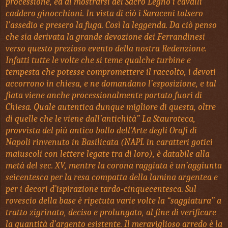
processione, ed al mostrarsi del Sacro Legno i cavalli
caddero ginocchioni. In vista di ciò i Saraceni tolsero
l’assedio e presero la fuga. Così la leggenda. Da ciò penso
che sia derivata la grande devozione dei Ferrandinesi
verso questo prezioso evento della nostra Redenzione.
Infatti tutte le volte che si teme qualche turbine e
tempesta che potesse compromettere il raccolto, i devoti
accorrono in chiesa, e ne domandano l’esposizione, e tal
fiata viene anche processionalmente portato fuori di
Chiesa. Quale autentica dunque migliore di questa, oltre
di quelle che le viene dall’antichità” La Stauroteca,
provvista del più antico bollo dell’Arte degli Orafi di
Napoli rinvenuto in Basilicata (NAPL in caratteri gotici
maiuscoli con lettere legate tra di loro), è databile alla
metà del sec. XV, mentre la corona raggiata è un’aggiunta
seicentesca per la resa compatta della lamina argentea e
per i decori d’ispirazione tardo-cinquecentesca. Sul
rovescio della base è ripetuta varie volte la “saggiatura” a
tratto zigrinato, deciso e prolungato, al fine di verificare
la quantità d’argento esistente. Il meraviglioso arredo è la