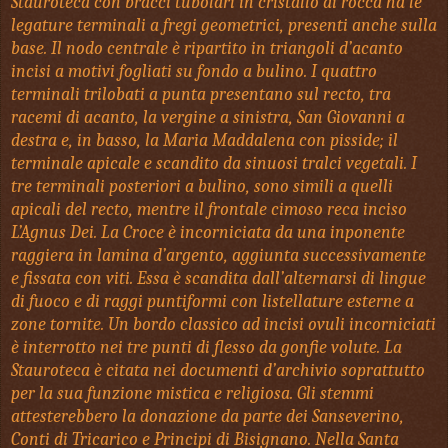
Stauroteca con bracci tubolari in cristallo di rocca ha le
legature terminali a fregi geometrici, presenti anche sulla
base. Il nodo centrale è ripartito in triangoli d’acanto
incisi a motivi fogliati su fondo a bulino. I quattro
terminali trilobati a punta presentano sul recto, tra
racemi di acanto, la vergine a sinistra, San Giovanni a
destra e, in basso, la Maria Maddalena con pisside; il
terminale apicale e scandito da sinuosi tralci vegetali. I
tre terminali posteriori a bulino, sono simili a quelli
apicali del recto, mentre il frontale cimoso reca inciso
L’Agnus Dei. La Croce è incorniciata da una inponente
raggiera in lamina d’argento, aggiunta successivamente
e fissata con viti. Essa è scandita dall’alternarsi di lingue
di fuoco e di raggi puntiformi con listellature esterne a
zone tornite. Un bordo classico ad incisi ovuli incorniciati
è interrotto nei tre punti di flesso da gonfie volute. La
Stauroteca è citata nei documenti d’archivio soprattutto
per la sua funzione mistica e religiosa. Gli stemmi
attesterebbero la donazione da parte dei Sanseverino,
Conti di Tricarico e Principi di Bisignano. Nella Santa