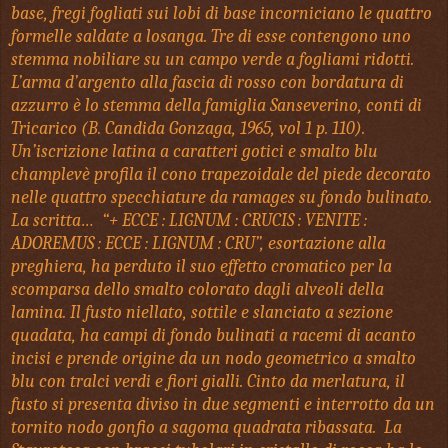
base, fregi fogliati sui lobi di base incorniciano le quattro
formelle saldate a losanga. Tre di esse contengono uno
stemma nobiliare su un campo verde a fogliami ridotti.
L’arma d’argento alla fascia di rosso con bordatura di
azzurro è lo stemma della famiglia Sanseverino, conti di
Tricarico (B. Candida Gonzaga, 1965, vol 1 p. 110).
Un’iscrizione latina a caratteri gotici e smalto blu
champlevè profila il cono trapezoidale del piede decorato
nelle quattro specchiature da ramages su fondo bulinato.
La scritta… “+ ECCE : LIGNUM : CRUCIS : VENITE :
ADOREMUS : ECCE : LIGNUM : CRU”, esortazione alla
preghiera, ha perduto il suo effetto cromatico per la
scomparsa dello smalto colorato dagli alveoli della
lamina. Il fusto niellato, sottile e slanciato a sezione
quadata, ha campi di fondo bulinati a racemi di acanto
incisi e prende origine da un nodo geometrico a smalto
blu con tralci verdi e fiori gialli. Cinto da merlatura, il
fusto si presenta diviso in due segmenti e interrotto da un
tornito nodo gonfio a sagoma quadrata ribassata. La