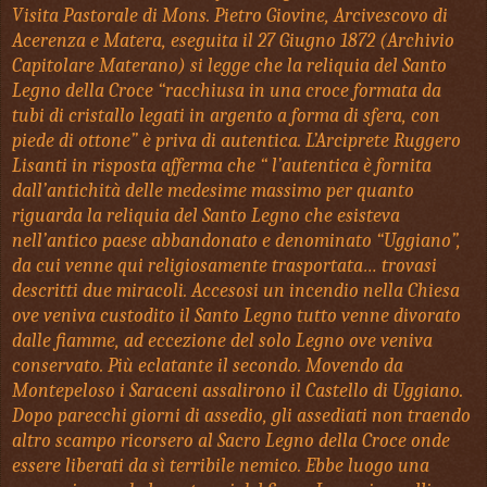
Visita Pastorale di Mons. Pietro Giovine, Arcivescovo di
Acerenza e Matera, eseguita il 27 Giugno 1872 (Archivio
Capitolare Materano) si legge che la reliquia del Santo
Legno della Croce “racchiusa in una croce formata da
tubi di cristallo legati in argento a forma di sfera, con
piede di ottone” è priva di autentica. L’Arciprete Ruggero
Lisanti in risposta afferma che “ l’autentica è fornita
dall’antichità delle medesime massimo per quanto
riguarda la reliquia del Santo Legno che esisteva
nell’antico paese abbandonato e denominato “Uggiano”,
da cui venne qui religiosamente trasportata… trovasi
descritti due miracoli. Accesosi un incendio nella Chiesa
ove veniva custodito il Santo Legno tutto venne divorato
dalle fiamme, ad eccezione del solo Legno ove veniva
conservato. Più eclatante il secondo. Movendo da
Montepeloso i Saraceni assalirono il Castello di Uggiano.
Dopo parecchi giorni di assedio, gli assediati non traendo
altro scampo ricorsero al Sacro Legno della Croce onde
essere liberati da sì terribile nemico. Ebbe luogo una