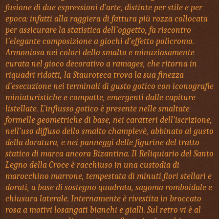
fusione di due espressioni d’arte, distinte per stile e per
epoca: infatti alla raggiera di fattura più rozza collocata
per assicurare la statistica dell’oggetto, fa riscontro
l’elegante composizione a giochi d’effetto policromo.
Armoniosa nei colori dello smalto e minuziosamente
curata nel gioco decorativo a ramages, che ritorna in
riquadri ridotti, la Stauroteca trova la sua finezza
d’esecuzione nei terminali di gusto gotico con iconografie
miniaturistiche e compatte, emergenti dalle capiture
listellate. L’influsso gotico è presente nelle smaltate
formelle geometriche di base, nei caratteri dell’iscrizione,
nell’uso diffuso dello smalto champlevè, abbinato al gusto
della doratura, e nei panneggi delle figurine del tratto
statico di marca ancora Bizantina. Il Reliquiario del Santo
Legno della Croce è racchiuso in una custodia di
marocchino marrone, tempestata di minuti fiori stellari e
dorati, a base di sostegno quadrata, sagoma romboidale e
chiusura laterale. Internamente è rivestita in broccato
rosa a motivi losangati bianchi e gialli. Sul retro vi è al