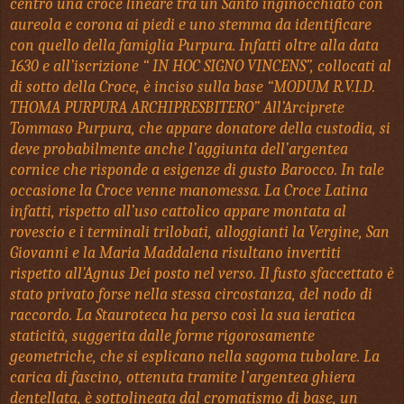
centro una croce lineare tra un Santo inginocchiato con
aureola e corona ai piedi e uno stemma da identificare
con quello della famiglia Purpura. Infatti oltre alla data
1630 e all’iscrizione “ IN HOC SIGNO VINCENS”, collocati al
di sotto della Croce, è inciso sulla base “MODUM R.V.I.D.
THOMA PURPURA ARCHIPRESBITERO” All’Arciprete
Tommaso Purpura, che appare donatore della custodia, si
deve probabilmente anche l’aggiunta dell’argentea
cornice che risponde a esigenze di gusto Barocco. In tale
occasione la Croce venne manomessa. La Croce Latina
infatti, rispetto all’uso cattolico appare montata al
rovescio e i terminali trilobati, alloggianti la Vergine, San
Giovanni e la Maria Maddalena risultano invertiti
rispetto all’Agnus Dei posto nel verso. Il fusto sfaccettato è
stato privato forse nella stessa circostanza, del nodo di
raccordo. La Stauroteca ha perso così la sua ieratica
staticità, suggerita dalle forme rigorosamente
geometriche, che si esplicano nella sagoma tubolare. La
carica di fascino, ottenuta tramite l’argentea ghiera
dentellata, è sottolineata dal cromatismo di base, un