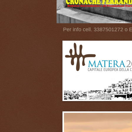
Per info cell. 3387501272 o E