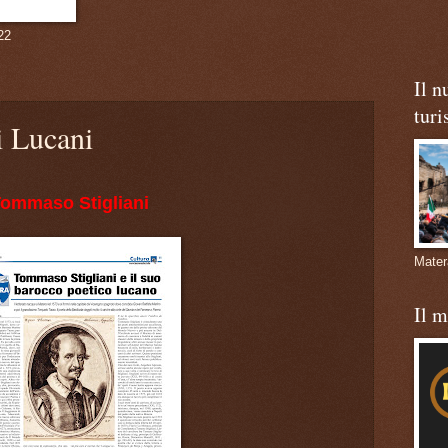
22
Il n
turi
i Lucani
ommaso Stigliani
Mate
Il 