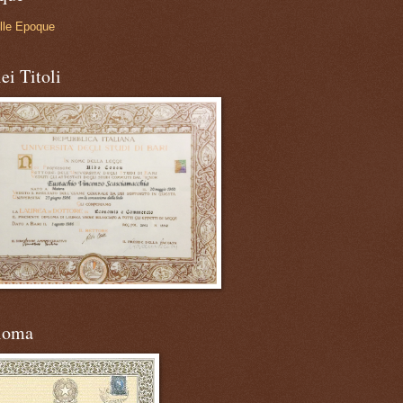
lle Epoque
ei Titoli
loma