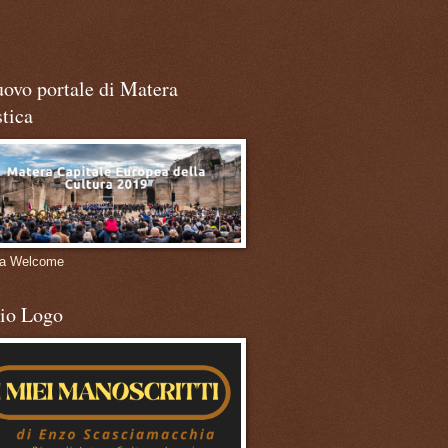
uovo portale di Matera
stica
ra Welcome
mio Logo