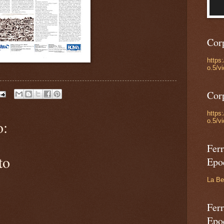
Cor
https
o.5/v
Cor
https
o.5/v
o:
Ferr
to
Epo
La Be
Ferr
Epo