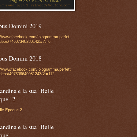
pus Domini 2019
://www.facebook.com/lologramma.perfett
ideos/746073482801423/?t=6
pus Domini 2018
://www.facebook.com/lologramma.perfett
ideos/497608640981243/?t=112
andina e la sua "Belle
que" 2
lle Epoque 2
andina e la sua "Belle
que"