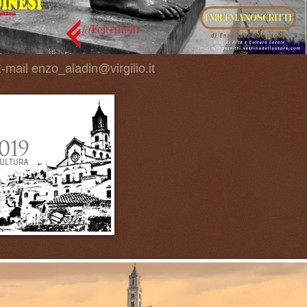
-mail enzo_aladin@virgilio.it