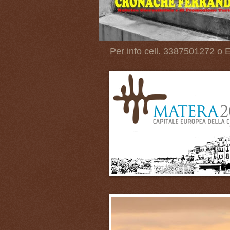
Per info cell. 3387501272 o E