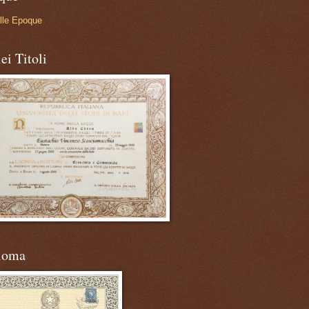
lle Epoque
ei Titoli
loma