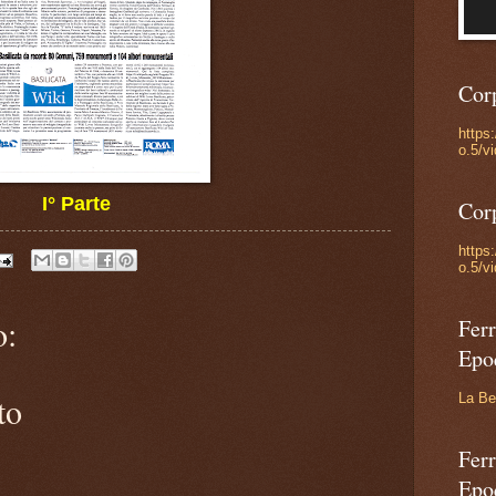
Cor
https
o.5/v
I° Parte
Cor
https
o.5/v
o:
Ferr
Epo
to
La Be
Ferr
Epo