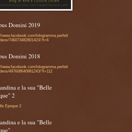
pus Domini 2019
://www.facebook.com/lologramma.perfett
ideos/746073482801423/?t=6
pus Domini 2018
://www.facebook.com/lologramma.perfett
ideos/497608640981243/?t=112
andina e la sua "Belle
que" 2
lle Epoque 2
andina e la sua "Belle
que"