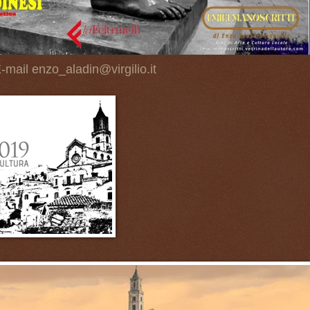
-mail enzo_aladin@virgilio.it