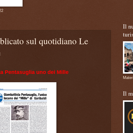
22
Il n
turi
blicato sul quotidiano Le
e
ta Pentasuglia uno dei Mille
Mate
Il 