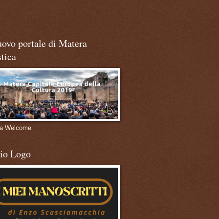
uovo portale di Matera
stica
ra Welcome
mio Logo