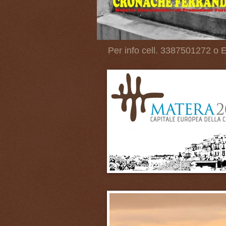
Per info cell. 3387501272 o E