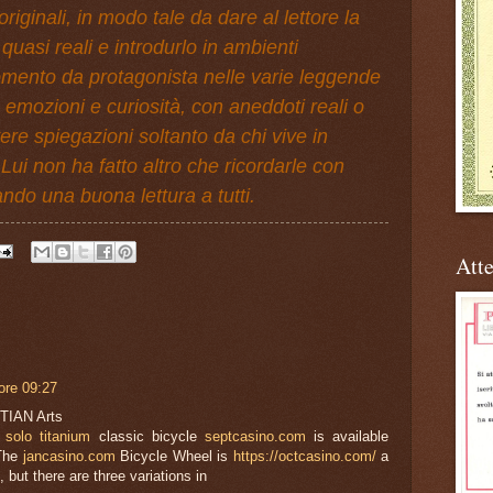
riginali, in modo tale da dare al lettore la
quasi reali e introdurlo in ambienti
momento da protagonista nelle varie leggende
e emozioni e curiosità, con aneddoti reali o
re spiegazioni soltanto da chi vive in
Lui non ha fatto altro che ricordarle con
ndo una buona lettura a tutti.
Atte
 ore 09:27
ITIAN Arts
 solo titanium
classic bicycle
septcasino.com
is available
 The
jancasino.com
Bicycle Wheel is
https://octcasino.com/
a
but there are three variations in