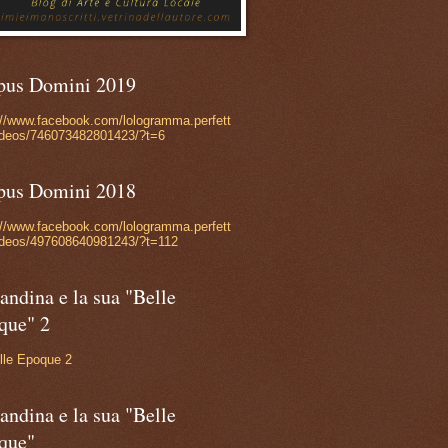
pus Domini 2019
://www.facebook.com/lologramma.perfett
ideos/746073482801423/?t=6
pus Domini 2018
://www.facebook.com/lologramma.perfett
ideos/497608640981243/?t=112
andina e la sua "Belle
que" 2
lle Epoque 2
andina e la sua "Belle
que"