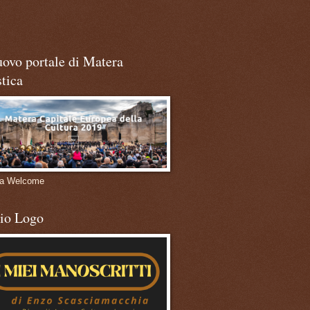
uovo portale di Matera
stica
ra Welcome
mio Logo