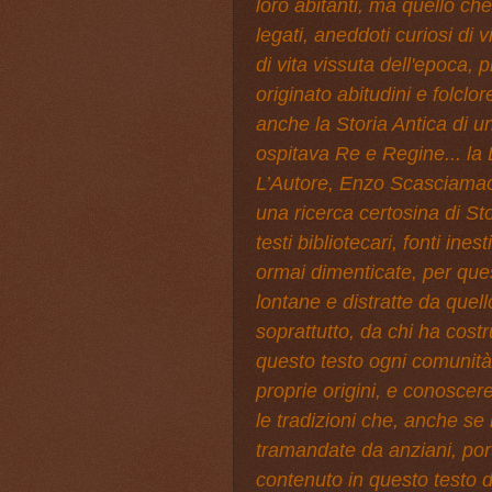
loro abitanti, ma quello che
legati, aneddoti curiosi di v
di vita vissuta dell'epoca,
originato abitudini e folclo
anche la Storia Antica di 
ospitava Re e Regine... la L
L’Autore, Enzo Scasciamacc
una ricerca certosina di St
testi bibliotecari, fonti ines
ormai dimenticate, per ques
lontane e distratte da quel
soprattutto, da chi ha costru
questo testo ogni comunità 
proprie origini, e conoscer
le tradizioni che, anche s
tramandate da anziani, port
contenuto in questo testo d