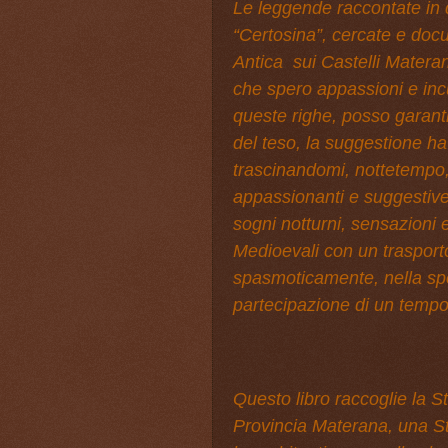
Le leggende raccontate in q
“Certosina”, cercate e doc
Antica sui Castelli Materani
che spero appassioni e incu
queste righe, posso garant
del teso, la suggestione ha
trascinandomi, nottetempo,
appassionanti e suggestive
sogni notturni, sensazioni 
Medioevali con un trasporto
spasmoticamente, nella s
partecipazione di un temp
Questo libro raccoglie la St
Provincia Materana, una Stor