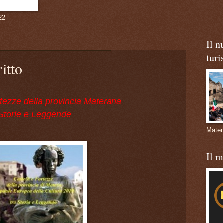
22
Il n
turi
itto
rtezze della provincia Materana
Storie e Leggende
Mate
Il 