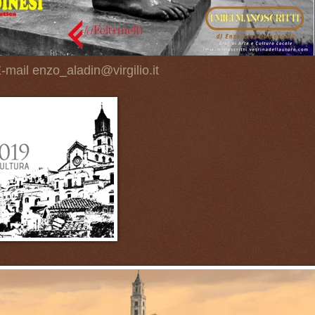
-mail enzo_aladin@virgilio.it