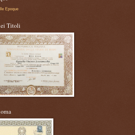
lle Epoque
ei Titoli
loma