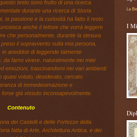
uesto testo sono frutto di una ricerca
La Be
umentate durante una ricerca di Storia
, la passione e la curiosità ha fatto il resto
I Mi
riosisca anche il lettore che vorrà leggere
ire che personalmente, durante la stesura
 preso il sopravvento sulla mia persona,
 in aneddoti di leggende talmente
, da farmi vivere, naturalmente nei miei
ed emozioni, trascinandomi nei vari ambienti
 quasi voluto, desiderato, cercato
peranza di immedesimazione e
o forse già vissuto inconsapevolmente.
Contenuto
Dip
oria dei Castelli e delle Fortezze della
ia fatta di Arte, Architettura Antica, e dei