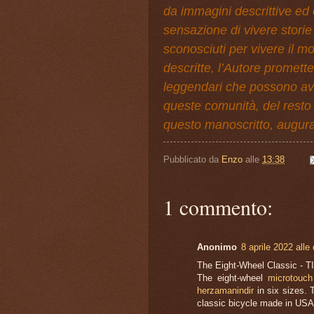
da immagini descrittive ed o
sensazione di vivere storie 
sconosciuti per vivere il 
descritte, l’Autore promett
leggendari che possono ave
queste comunità, del resto 
questo manoscritto, augura
Pubblicato da
Enzo
alle
13:38
1 commento:
Anonimo
8 aprile 2022 alle
The Eight-Wheel Classic - T
The eight-wheel
microtouch
herzamanindir
in six sizes.
classic bicycle made in USA, 