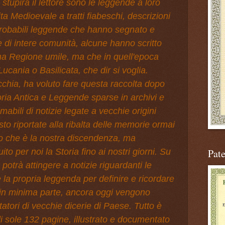
 stupirà il lettore sono le leggende a loro
ita Medioevale a tratti fiabeschi, descrizioni
 probabili leggende che hanno segnato e
re di intere comunità, alcune hanno scritto
una Regione umile, ma che in quell'epoca
ucania o Basilicata, che dir si voglia.
hia, ha voluto fare questa raccolta dopo
oria Antica e Leggende sparse in archivi e
timabili di notizie legate a vecchie origini
to riportate alla ribalta delle memorie ormai
lo che è la nostra discendenza, ma
ito per noi la Storia fino ai nostri giorni. Su
Pat
potrà attingere a notizie riguardanti le
e la propria leggenda per definire e ricordare
e in minima parte, ancora oggi vengono
atori di vecchie dicerie di Paese. Tutto è
i sole 132 pagine, illustrato e documentato