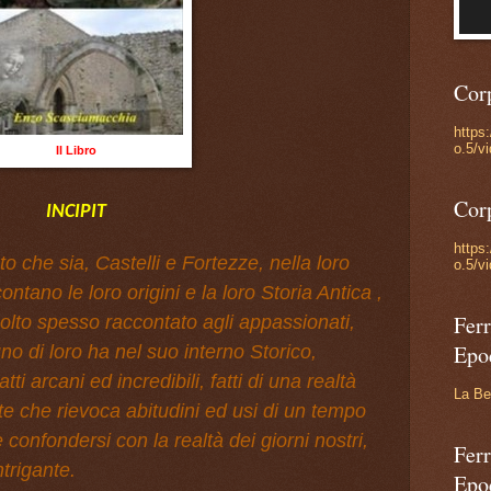
Cor
https
o.5/v
Il Libro
Cor
INCIPIT
https
 che sia, Castelli e Fortezze, nella loro
o.5/v
ntano le loro origini e la loro Storia Antica ,
Ferr
lto spesso raccontato agli appassionati,
Epo
o di loro ha nel suo interno Storico,
tti arcani ed incredibili, fatti di una realtà
La Be
e che rievoca abitudini ed usi di un tempo
confondersi con la realtà dei giorni nostri,
Ferr
trigante.
Epo