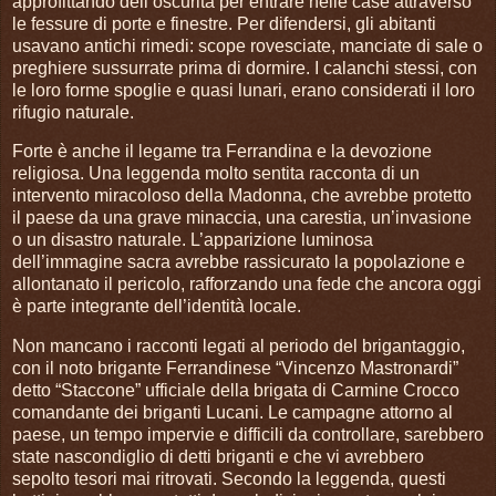
approfittando dell’oscurità per entrare nelle case attraverso
le fessure di porte e finestre. Per difendersi, gli abitanti
usavano antichi rimedi: scope rovesciate, manciate di sale o
preghiere sussurrate prima di dormire. I calanchi stessi, con
le loro forme spoglie e quasi lunari, erano considerati il loro
rifugio naturale.
Forte è anche il legame tra Ferrandina e la devozione
religiosa. Una leggenda molto sentita racconta di un
intervento miracoloso della Madonna, che avrebbe protetto
il paese da una grave minaccia, una carestia, un’invasione
o un disastro naturale. L’apparizione luminosa
dell’immagine sacra avrebbe rassicurato la popolazione e
allontanato il pericolo, rafforzando una fede che ancora oggi
è parte integrante dell’identità locale.
Non mancano i racconti legati al periodo del brigantaggio,
con il noto brigante Ferrandinese “Vincenzo Mastronardi”
detto “Staccone” ufficiale della brigata di Carmine Crocco
comandante dei briganti Lucani. Le campagne attorno al
paese, un tempo impervie e difficili da controllare, sarebbero
state nascondiglio di detti briganti e che vi avrebbero
sepolto tesori mai ritrovati. Secondo la leggenda, questi