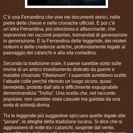
C’è una Ferrandina che vive nei documenti storici, nelle
pietre delle chiese e nelle cronache ufficiali. E poi c’è
un’altra Ferrandina, più silenziosa e affascinante, che
sopravvive nei racconti popolari, tramandati di generazione
in generazione. È la Ferrandina delle leggende, dei misteri
notturni e delle credenze antiche, profondamente legate al
paesaggio dei calanchi e alla vita contadina.
Secondo la tradizione orale, il paese sarebbe sorto sulle
rovine di un antico insediamento distrutto da guerre e
malattie chiamato “Obelanum”. I superstiti avrebbero scelto
l’attuale colle perché ritenuto un luogo sicuro, quasi
benedetto, protetto dall’alto e difficilmente espugnabile
denominandola “Troilia”. Una scelta che, nel racconto
popolare, non sarebbe stata casuale ma guidata da una
sorta di volontà divina.
Tra le leggende più suggestive spiccano quelle legate alle
“janare”, le streghe della tradizione lucana. Si dice che si
aggirassero di notte tra i calanchi, sospinte dal vento,