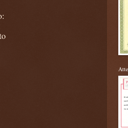
o:
to
Atte