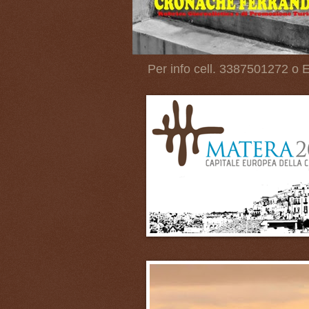
Per info cell. 3387501272 o E