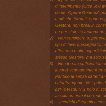
d’Inserimento (circa 600 ave
come “Operai Generici” pur 
e più che formati, ognuno pe
Gestore, non presi in cons
ne per titoli, ne tantomeno
2)
Non considerato, per event
tipo di lavoro assegnato, 
effettuata molto superficial
stesso Gestore, ma solo seg
3)
Non fornito sufficienteme
lavoro) scarsamente format
Pantalone senza catarifran
catarifrangente, N°1 paio d
per la testa, N°1 paio di sc
assolutamente il corredo pe
4)
Incarichi distribuiti a c