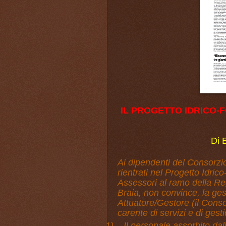
IL PROGETTO IDRICO-
Di 
Ai dipendenti del Consorzio
rientrati nel Progetto Idric
Assessori al ramo della Reg
Braia, non convince, la ges
Attuatore/Gestore (il Cons
carente di servizi e di ges
1)
Il personale assorbito dal