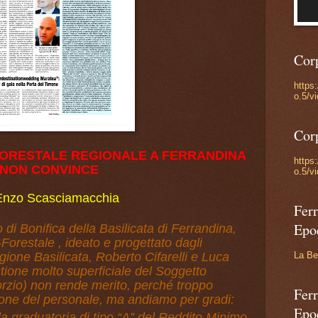
Cor
https
o.5/v
Cor
FORESTALE REGIONALE A FERRANDINA
https
NON CONVINCE
o.5/v
Enzo Scasciamacchia
Ferr
Epo
 di Bonifica della Basilicata di Ferrandina,
o-Forestale , ideato e progettato dagli
La Be
ione Basilicata, Roberto Cifarelli e Luca
tione molto superficiale del Soggetto
orzio) non rende merito, perché troppo
Ferr
tione del personale, ma andiamo per gradi:
Epo
la graduatoria di tipo “A” del Reddito Minimo