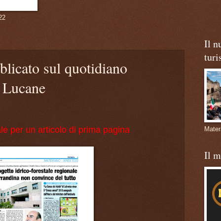
22
Il n
turi
blicato sul quotidiano
Lucane
le per un articolo di prima pagina
Mate
Il 