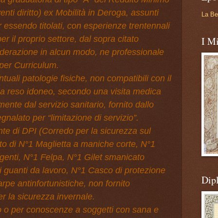
nti diritto) ex Mobilità in Deroga, assunti
La Be
essendo titolati, con esperienze trentennali
r il proprio settore, dal sopra citato
I Mi
iderazione in alcun modo, ne professionale
 per Curriculum.
uali patologie fisiche, non compatibili con il
ma reso idoneo, secondo una visita medica
mente dal servizio sanitario, fornito dallo
nalato per “limitazione di servizio”.
nte di DPI (Corredo per la sicurezza sul
o di N°1 Maglietta a maniche corte, N°1
genti, N°1 Felpa, N°1 Gilet smanicato
i guanti da lavoro, N°1 Casco di protezione
Dip
arpe antinfortunistiche, non fornito
r la sicurezza invernale.
aso o per conoscenze a soggetti con sana e