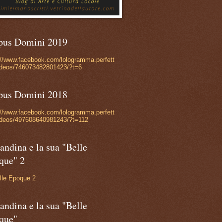
pus Domini 2019
://www.facebook.com/lologramma.perfett
ideos/746073482801423/?t=6
pus Domini 2018
://www.facebook.com/lologramma.perfett
ideos/497608640981243/?t=112
andina e la sua "Belle
que" 2
lle Epoque 2
andina e la sua "Belle
que"