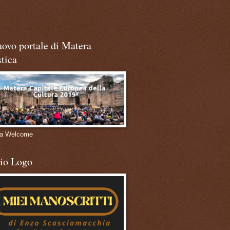
uovo portale di Matera
stica
ra Welcome
mio Logo