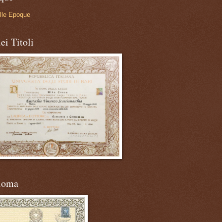
lle Epoque
ei Titoli
loma