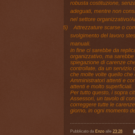
robusta costituzione, senza
adeguati, mentre non conside
nel settore organizzativo/A
5)
Attrezzature scarse o com
svolgimento del lavoro stes
manuali.
In fine ci sarebbe da repl
organizzativo, ma sarebbe 
spiegazione di carenze ch
controllate, da un servizio
che molte volte quello che 
Amministratori attenti e cor
attenti e molto superficiali.
Per tutto questo, i sopra ci
Assessori, un tavolo di con
correggere tutte le carenze
giorno, in ogni momento del
Pubblicato da
Enzo
alle
23:28