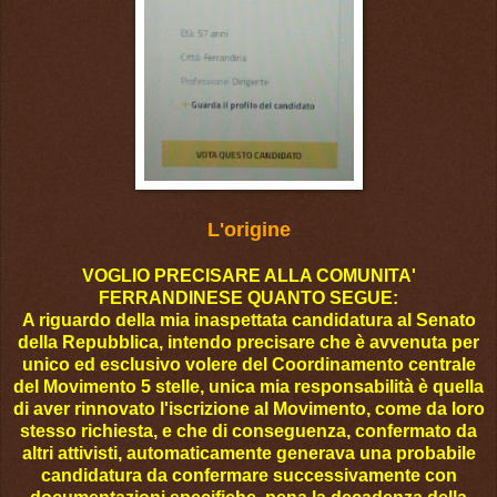
L'origine
VOGLIO PRECISARE ALLA COMUNITA'
FERRANDINESE QUANTO SEGUE:
A riguardo della mia inaspettata candidatura al Senato
della Repubblica, intendo precisare che è avvenuta per
unico ed esclusivo volere del Coordinamento centrale
del Movimento 5 stelle, unica mia responsabilità è quella
di aver rinnovato l'iscrizione al Movimento, come da loro
stesso richiesta, e che di conseguenza, confermato da
altri attivisti, automaticamente generava una probabile
candidatura da confermare successivamente con