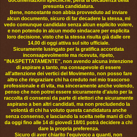
documentazioni specifiche, pena la decadenza della
presunta candidatura.
Bene, nonostante non abbia provveduto ad inviare
alcun documento, sicuro di far decadere la stessa, mi
vedo comunque candidato senza alcun esplicito volere,
e non potendo in alcun modo sindacare per esplicita
loro decisione, visto che la stessa risulta già dalle ore
14,00 di oggi attiva sul sito ufficiale.
Sicuramente lusingato per la gratifica accordata
inconsapevolmente ma ricevuta, ripeto,
"INASPETTATAMENTE", non avendo alcuna intenzione
di aspirare a tanto, ma consapevole di essere
all'attenzione dei vertici del Movimento, non posso fare
altro che ringraziare chi ha creduto nel mio trascorso
professionale e di vita, ma sinceramente anche volendo,
penso che non potrei essere sicuramente d'aiuto per la
raccolta di consensi da parte di elettori che sicuramente
aspirano a ben altri candidati, ma non precludendo la
volontà di chi ha voluto questa candidatura anche
senza consenso, e lasciando la scelta nelle mani di chi
da oggi fino alle 14 di giovedì 18/01 potrà decidere a chi
dare la propria preferenza.
Sicuro di aver chiarito l'equivoco a quanti, non