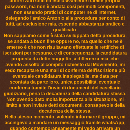
autorizzato solo ed esclusivamente tramite propria
password, ma non è andata così per molti componenti,
non essendo pratici di computer ne di internet,
delegando l'amico Antonio alla procedura per conto di
tutti, ad esclusione mia, essendo abbastanza pratico e
qualificato.
Non sappiamo come è stata sviluppata detta procedura,
se andata a buon fine oppure no, ma quello che ne è
emerso è che non risultavano effettuate le rettifiche di
iscrizioni per nessuno, e di conseguenza, la candidatura
proposta da detto soggetto, a differenza mia, che
avendo assolto al compito richiesto dal Movimento, mi
vedo recapitare una mail di conferma dell'iscrizione più
eventuale candidatura inspiegabile, ma data per
scontata da parte loro, unica possibilità, eventuale
conferma tramite l'invio di documenti del casellario
giudiziario, pena la decadenza della candidatura stessa.
Non avendo dato molta importanza alla situazione, mi
limito a non inviare detti documenti, consapevole della
decadenza della stessa.
Nello stesso momento, volendo informare il gruppo, mi
accingevo a mandare un messaggio tramite whatsApp,
quando contemporaneamente mi vedo arrivare un