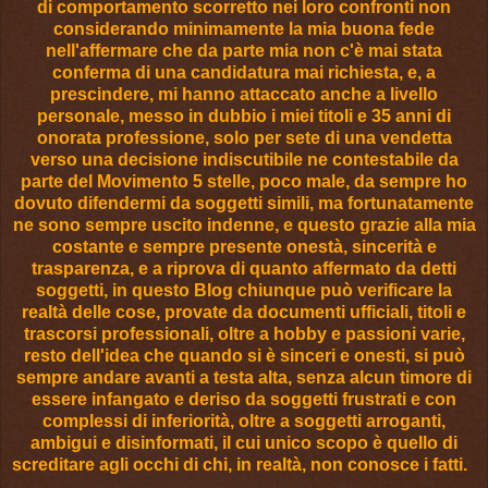
di comportamento scorretto nei loro confronti non
considerando minimamente la mia buona fede
nell'affermare che da parte mia non c'è mai stata
conferma di una candidatura mai richiesta, e, a
prescindere, mi hanno attaccato anche a livello
personale, messo in dubbio i miei titoli e 35 anni di
onorata professione, solo per sete di una vendetta
verso una decisione indiscutibile ne contestabile da
parte del Movimento 5 stelle, poco male, da sempre ho
dovuto difendermi da soggetti simili, ma fortunatamente
ne sono sempre uscito indenne, e questo grazie alla mia
costante e sempre presente onestà, sincerità e
trasparenza, e a riprova di quanto affermato da detti
soggetti, in questo Blog chiunque può verificare la
realtà delle cose, provate da documenti ufficiali, titoli e
trascorsi professionali, oltre a hobby e passioni varie,
resto dell'idea che quando si è sinceri e onesti, si può
sempre andare avanti a testa alta, senza alcun timore di
essere infangato e deriso da soggetti frustrati e con
complessi di inferiorità, oltre a soggetti arroganti,
ambigui e disinformati, il cui unico scopo è quello di
screditare agli occhi di chi, in realtà, non conosce i fatti.