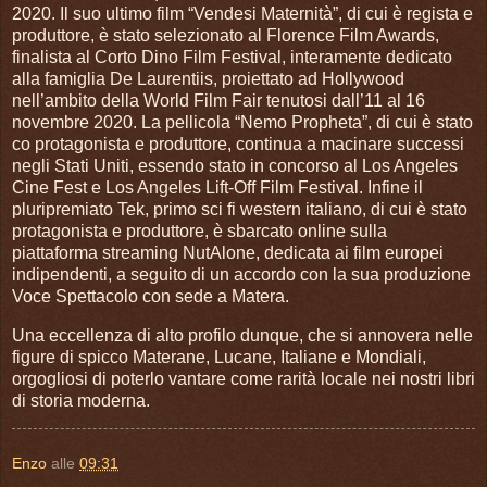
2020. Il suo ultimo film “Vendesi Maternità”, di cui è regista e
produttore, è stato selezionato al Florence Film Awards,
finalista al Corto Dino Film Festival, interamente dedicato
alla famiglia De Laurentiis, proiettato ad Hollywood
nell’ambito della World Film Fair tenutosi dall’11 al 16
novembre 2020. La pellicola “Nemo Propheta”, di cui è stato
co protagonista e produttore, continua a macinare successi
negli Stati Uniti, essendo stato in concorso al Los Angeles
Cine Fest e Los Angeles Lift-Off Film Festival. Infine il
pluripremiato Tek, primo sci fi western italiano, di cui è stato
protagonista e produttore, è sbarcato online sulla
piattaforma streaming NutAlone, dedicata ai film europei
indipendenti, a seguito di un accordo con la sua produzione
Voce Spettacolo con sede a Matera.
Una eccellenza di alto profilo dunque, che si annovera nelle
figure di spicco Materane, Lucane, Italiane e Mondiali,
orgogliosi di poterlo vantare come rarità locale nei nostri libri
di storia moderna.
Enzo
alle
09:31