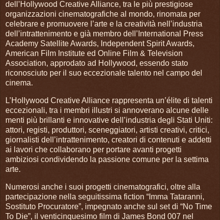
dell’Hollywood Creative Alliance, tra le più prestigiose
organizzazioni cinematografiche al mondo, rinomata per
celebrare e promuovere l’arte e la creatività nell’industria
dell’intrattenimento e già membro dell’International Press
Academy Satellite Awards, Independent Spirit Awards,
American Film Institute ed Online Film & Television
Association, approdato ad Hollywood, essendo stato
riconosciuto per il suo eccezionale talento nel campo del
cinema.
L’Hollywood Creative Alliance rappresenta un’élite di talenti
eccezionali, tra i membri illustri si annoverano alcune delle
menti più brillanti e innovative dell’industria degli Stati Uniti:
attori, registi, produttori, sceneggiatori, artisti creativi, critici,
giornalisti dell’intrattenimento, creatori di contenuti e addetti
ai lavori che collaborano per portare avanti progetti
ambiziosi condividendo la passione comune per la settima
arte.
Numerosi anche i suoi progetti cinematografici, oltre alla
partecipazione nella seguitissima fiction “Imma Tataranni,
Sostituto Procuratore”, impegnato anche sul set di “No Time
To Die”, il venticinquesimo film di James Bond 007 nel