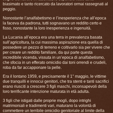
biasimato e tanto ricercato da lavoratori ormai rassegnati al
peggio.
Nonostante l’analfabetismo e l’inesperienza che all’epoca
la faceva da padrona, tutti sognavano un reddito certo e
fisso, nonostante la loro inesperienza e ingenuità.
La Lucania all’epoca era una terra in prevalenza basata
sull’agricoltura, la cui massima aspirazione era quella di
possedere un pezzo di terreno e coltivarlo sia per vivere che
per creare un reddito familiare, da qui parte questa
incredibile vicenda, vissuta in un’epoca di analfabetismo,
che sfocia in un efferato omicidio dai toni orrendi e crudeli,
roba da far accapponare la pelle.
Era il lontano 1959, e precisamente il 1° maggio, le vittime
due tranquilli e innocui genitori, che tra stenti e tanti sacrifici
erano riusciti a crescere 3 figli maschi, inconsapevoli della
loro terrificante intenzione maturata in età adulta.
3 figli che istigati dalle proprie mogli, dopo intrighi
matrimoniali e tradimenti vari, maturano la volontà di
commettere un terribile omicidio genitoriale al limite della