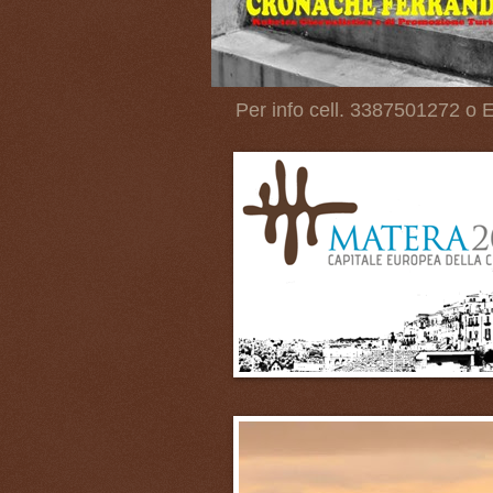
Per info cell. 3387501272 o E