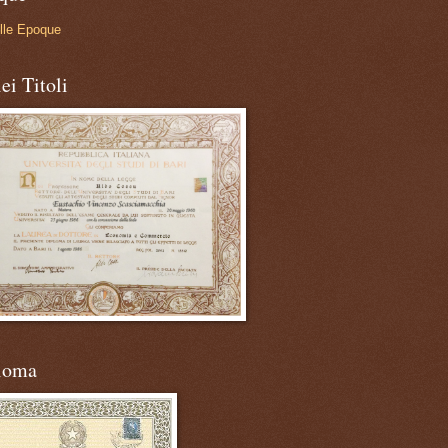
lle Epoque
ei Titoli
loma