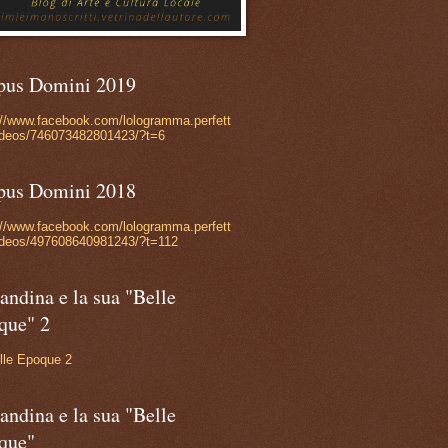
pus Domini 2019
://www.facebook.com/lologramma.perfett
ideos/746073482801423/?t=6
pus Domini 2018
://www.facebook.com/lologramma.perfett
ideos/497608640981243/?t=112
andina e la sua "Belle
que" 2
lle Epoque 2
andina e la sua "Belle
que"