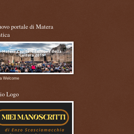
uovo portale di Matera
stica
ra Welcome
mio Logo