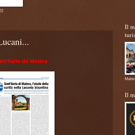
22
Il n
turi
Lucani...
nt'Ilario da Matera
Mate
Il 