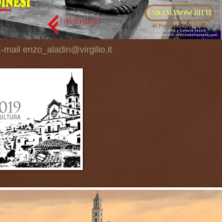
-mail enzo_aladin@virgilio.it