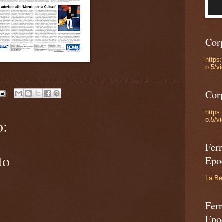
Cor
https
o.5/v
Cor
https
o.5/v
o:
Ferr
to
Epo
La Be
Ferr
Epo