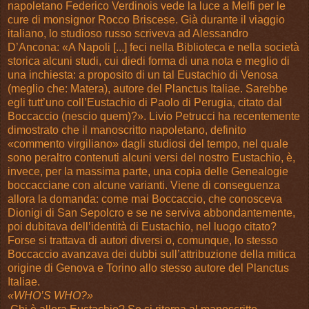
napoletano Federico Verdinois vede la luce a Melfi per le
cure di monsignor Rocco Briscese. Già durante il viaggio
italiano, lo studioso russo scriveva ad Alessandro
D’Ancona: «A Napoli [...] feci nella Biblioteca e nella società
storica alcuni studi, cui diedi forma di una nota e meglio di
una inchiesta: a proposito di un tal Eustachio di Venosa
(meglio che: Matera), autore del Planctus Italiae. Sarebbe
egli tutt’uno coll’Eustachio di Paolo di Perugia, citato dal
Boccaccio (nescio quem)?». Livio Petrucci ha recentemente
dimostrato che il manoscritto napoletano, definito
«commento virgiliano» dagli studiosi del tempo, nel quale
sono peraltro contenuti alcuni versi del nostro Eustachio, è,
invece, per la massima parte, una copia delle Genealogie
boccacciane con alcune varianti. Viene di conseguenza
allora la domanda: come mai Boccaccio, che conosceva
Dionigi di San Sepolcro e se ne serviva abbondantemente,
poi dubitava dell’identità di Eustachio, nel luogo citato?
Forse si trattava di autori diversi o, comunque, lo stesso
Boccaccio avanzava dei dubbi sull’attribuzione della mitica
origine di Genova e Torino allo stesso autore del Planctus
Italiae.
«WHO’S WHO?»