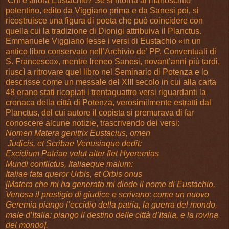
Chi è allora Eustachio? Se si ritorna al manoscritto
potentino, edito da Viggiano prima e da Sanesi poi, si
ricostruisce una figura di poeta che può coincidere con
quella cui la tradizione di Dionigi attribuiva il Planctus.
Emmanuele Viggiano lesse i versi di Eustachio «in un
antico libro conservato nell’Archivio de’ PP. Conventuali di
S. Francesco», mentre Ireneo Sanesi, novant’anni più tardi,
riuscì a ritrovare quel libro nel Seminario di Potenza e lo
descrisse come un messale del XIII secolo in cui alla carta
48 erano stati ricopiati i trentaquattro versi riguardanti la
cronaca della città di Potenza, verosimilmente estratti dal
Planctus, del cui autore il copista si premurava di far
conoscere alcune notizie, trascrivendo dei versi:
Nomen Matera genitrix Eustacius, omen
Judicis, et Scribae Venusiaque dedit:
Excidium Patriae velut alter flet Hyeremias
Mundi conflictus, Italiaeque malum:
Italiae fata queror Urbis, et Orbis onus
[Matera che mi ha generato mi diede il nome di Eustachio,
Venosa il prestigio di giudice e scrivano: come un nuovo
Geremia piango l’eccidio della patria, la guerra del mondo,
male d’Italia: piango il destino delle città d’Italia, e la rovina
del mondo].