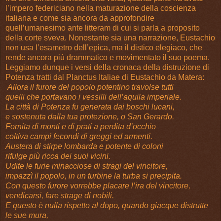
l’impero federiciano nella maturazione della coscienza
italiana e come sia ancora da approfondire
quell’umanesimo ante litteram di cui si parla a proposito
della corte sveva. Nonostante sia una narrazione, Eustachio
non usa l’esametro dell’epica, ma il distico elegiaco, che
rende ancora più drammatico e movimentato il suo poema.
Leggiamo dunque i versi della cronaca della distruzione di
Potenza tratti dal Planctus Italiae di Eustachio da Matera:
Allora il furore del popolo potentino travolse tutti
quelli che portavano i vessilli dell’aquila imperiale.
La città di Potenza fu generata dai boschi lucani,
e sostenuta dalla tua protezione, o San Gerardo.
Fornita di monti e di prati a perdita d’occhio
coltiva campi fecondi di greggi ed armenti.
Austera di stirpe lombarda e potente di coloni
rifulge più ricca dei suoi vicini.
Udite le furie minacciose di stragi del vincitore,
impazzì il popolo, in un turbine la turba si precipita.
Con questo furore vorrebbe placare l’ira del vincitore,
vendicarsi, fare strage di nobili.
E questo è nulla rispetto al dopo, quando giacque distrutte
le sue mura,