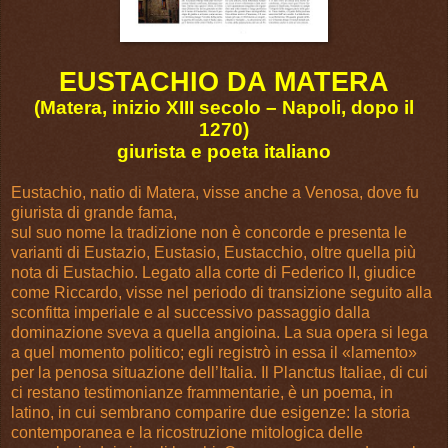
EUSTACHIO DA MATERA
(Matera, inizio XIII secolo – Napoli, dopo il
1270)
giurista e poeta italiano
Eustachio, natio di Matera, visse anche a Venosa, dove fu
giurista di grande fama,
sul suo nome la tradizione non è concorde e presenta le
varianti di Eustazio, Eustasio, Eustacchio, oltre quella più
nota di Eustachio. Legato alla corte di Federico II, giudice
come Riccardo, visse nel periodo di transizione seguito alla
sconfitta imperiale e al successivo passaggio dalla
dominazione sveva a quella angioina. La sua opera si lega
a quel momento politico; egli registrò in essa il «lamento»
per la penosa situazione dell’Italia. Il Planctus Italiae, di cui
ci restano testimonianze frammentarie, è un poema, in
latino, in cui sembrano comparire due esigenze: la storia
contemporanea e la ricostruzione mitologica delle