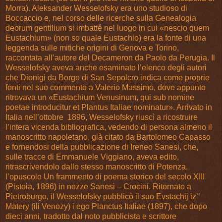
Morra). Aleksander Wesselofsky era uno studioso di
Boccaccio e, nel corso delle ricerche sulla Genealogia
deorum gentilium si imbatté nel luogo in cui «nescio quem
Eustachium» (non so quale Eustachio) era la fonte di una
leggenda sulle mitiche origini di Genova e Torino,
raccontata all’autore del Decameron da Paolo da Perugia. Il
Wesselofsky aveva anche esaminato l’elenco degli autori
che Dionigi da Borgo di San Sepolcro indica come proprie
fonti nel suo commento a Valerio Massimo, dove appunto
ritrovava un «Eustachium Venusinum, qui sub nomine
poetae introducitur et Plantus Italiae nominatur». Arrivato in
Italia nell’ottobre 1896, Wesselofsky riuscì a ricostruire
l’intera vicenda bibliografica, vedendo di persona almeno il
manoscritto napoletano, già citato da Bartolomeo Capasso
e fornendosi della pubblicazione di Ireneo Sanesi, che,
sulle tracce di Emmanuele Viggiano, aveva edito,
ritrascrivendolo dallo stesso manoscritto di Potenza,
l’opuscolo Un frammento di poema storico del secolo XIII
(Pistoia, 1896) in nozze Sanesi – Crocini. Ritornato a
Pietroburgo, il Wesselofsky pubblicò il suo Evstachij iz’’
Matery (ili Venozy) i ego Planctus Italiae (1897), che dopo
dieci anni, tradotto dal noto pubblicista e scrittore