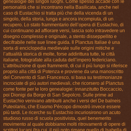
genealogie dei singoli luoghi. Come spesso accade con le
personalità che si incontrano nella Basilicata, anche nel
caso di Eustachio si tratta più che della vicenda di un
singolo, della storia, lunga e ancora incompiuta, di un
recupero. Lo stato frammentario dell’opera di Eustachio, di
cui continuano ad affiorare versi, lascia solo intravedere un
disegno complesso e originale, a stento disseppellito e
decifrabile nelle sue linee guida. Il Planctus Italiae è una
sorta di enciclopedia medievale sulle origini mitiche e
l’attualità storica di molte, forse addirittura tutte, le città
italiane, fotografate alla caduta dell’impero federiciano.
L’attribuzione di quei frammenti, di cui il più lungo si riferisce
proprio alla città di Potenza e proviene da una manoscritto
del Convento di San Francesco, si basa su testimonianze
incrociate di più autori medievali, che ricorsero al Planctus
come fonte per le loro genealogie: innanzitutto Boccaccio,
poi Dionigi da Borgo di San Sepolcro. Sulle prime ad
Eustachio venivano attribuiti anche i versi del De balneis
Puteolanis, che Erasmo Pércopo dimostrò invece essere
più tardi. Le ricerche su Eustachio incuriosirono un acuto
studioso russo di scuola positivista, quel benemerito
movimento al quale dobbiamo molti ritrovamenti di opere di
scrittori lucani (tra cui, il più noto rimane quello di Isabella di