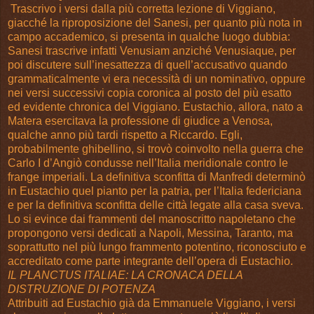
Trascrivo i versi dalla più corretta lezione di Viggiano,
giacché la riproposizione del Sanesi, per quanto più nota in
campo accademico, si presenta in qualche luogo dubbia:
Sanesi trascrive infatti Venusiam anziché Venusiaque, per
poi discutere sull’inesattezza di quell’accusativo quando
grammaticalmente vi era necessità di un nominativo, oppure
nei versi successivi copia coronica al posto del più esatto
ed evidente chronica del Viggiano. Eustachio, allora, nato a
Matera esercitava la professione di giudice a Venosa,
qualche anno più tardi rispetto a Riccardo. Egli,
probabilmente ghibellino, si trovò coinvolto nella guerra che
Carlo I d’Angiò condusse nell’Italia meridionale contro le
frange imperiali. La definitiva sconfitta di Manfredi determinò
in Eustachio quel pianto per la patria, per l’Italia federiciana
e per la definitiva sconfitta delle città legate alla casa sveva.
Lo si evince dai frammenti del manoscritto napoletano che
propongono versi dedicati a Napoli, Messina, Taranto, ma
soprattutto nel più lungo frammento potentino, riconosciuto e
accreditato come parte integrante dell’opera di Eustachio.
IL PLANCTUS ITALIAE: LA CRONACA DELLA
DISTRUZIONE DI POTENZA
Attribuiti ad Eustachio già da Emmanuele Viggiano, i versi