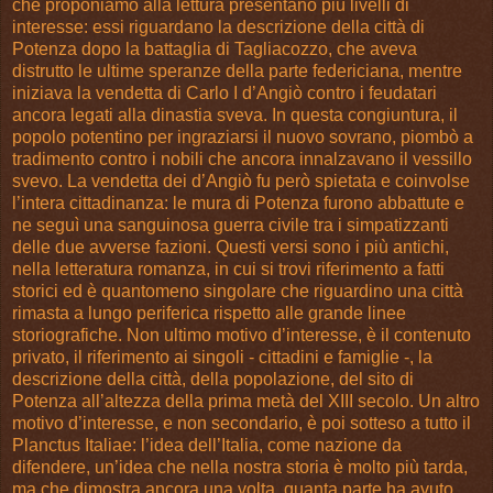
che proponiamo alla lettura presentano più livelli di
interesse: essi riguardano la descrizione della città di
Potenza dopo la battaglia di Tagliacozzo, che aveva
distrutto le ultime speranze della parte federiciana, mentre
iniziava la vendetta di Carlo I d’Angiò contro i feudatari
ancora legati alla dinastia sveva. In questa congiuntura, il
popolo potentino per ingraziarsi il nuovo sovrano, piombò a
tradimento contro i nobili che ancora innalzavano il vessillo
svevo. La vendetta dei d’Angiò fu però spietata e coinvolse
l’intera cittadinanza: le mura di Potenza furono abbattute e
ne seguì una sanguinosa guerra civile tra i simpatizzanti
delle due avverse fazioni. Questi versi sono i più antichi,
nella letteratura romanza, in cui si trovi riferimento a fatti
storici ed è quantomeno singolare che riguardino una città
rimasta a lungo periferica rispetto alle grande linee
storiografiche. Non ultimo motivo d’interesse, è il contenuto
privato, il riferimento ai singoli - cittadini e famiglie -, la
descrizione della città, della popolazione, del sito di
Potenza all’altezza della prima metà del XIII secolo. Un altro
motivo d’interesse, e non secondario, è poi sotteso a tutto il
Planctus Italiae: l’idea dell’Italia, come nazione da
difendere, un’idea che nella nostra storia è molto più tarda,
ma che dimostra ancora una volta, quanta parte ha avuto