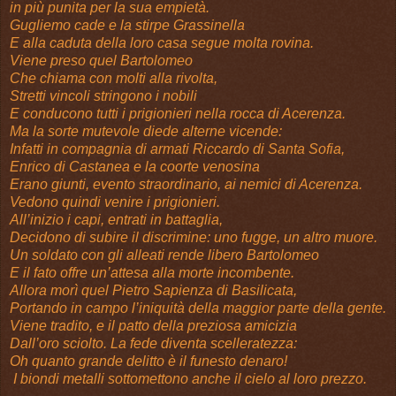
in più punita per la sua empietà.
Gugliemo cade e la stirpe Grassinella
E alla caduta della loro casa segue molta rovina.
Viene preso quel Bartolomeo
Che chiama con molti alla rivolta,
Stretti vincoli stringono i nobili
E conducono tutti i prigionieri nella rocca di Acerenza.
Ma la sorte mutevole diede alterne vicende:
Infatti in compagnia di armati Riccardo di Santa Sofia,
Enrico di Castanea e la coorte venosina
Erano giunti, evento straordinario, ai nemici di Acerenza.
Vedono quindi venire i prigionieri.
All’inizio i capi, entrati in battaglia,
Decidono di subire il discrimine: uno fugge, un altro muore.
Un soldato con gli alleati rende libero Bartolomeo
E il fato offre un’attesa alla morte incombente.
Allora morì quel Pietro Sapienza di Basilicata,
Portando in campo l’iniquità della maggior parte della gente.
Viene tradito, e il patto della preziosa amicizia
Dall’oro sciolto. La fede diventa scelleratezza:
Oh quanto grande delitto è il funesto denaro!
I biondi metalli sottomettono anche il cielo al loro prezzo.