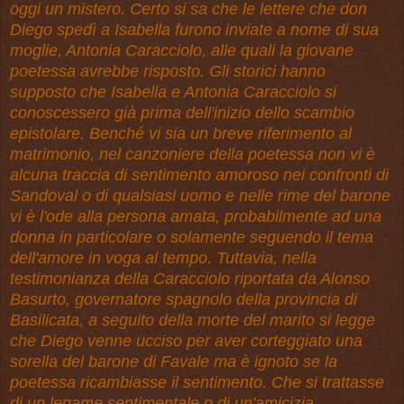
oggi un mistero. Certo si sa che le lettere che don
Diego spedì a Isabella furono inviate a nome di sua
moglie, Antonia Caracciolo, alle quali la giovane
poetessa avrebbe risposto. Gli storici hanno
supposto che Isabella e Antonia Caracciolo si
conoscessero già prima dell'inizio dello scambio
epistolare. Benché vi sia un breve riferimento al
matrimonio, nel canzoniere della poetessa non vi è
alcuna traccia di sentimento amoroso nei confronti di
Sandoval o di qualsiasi uomo e nelle rime del barone
vi è l'ode alla persona amata, probabilmente ad una
donna in particolare o solamente seguendo il tema
dell'amore in voga al tempo. Tuttavia, nella
testimonianza della Caracciolo riportata da Alonso
Basurto, governatore spagnolo della
provincia di
Basilicata
, a seguito della morte del marito si legge
che Diego venne ucciso per aver corteggiato una
sorella del barone di Favale ma è ignoto se la
poetessa ricambiasse il sentimento. Che si trattasse
di un legame sentimentale o di un'amicizia