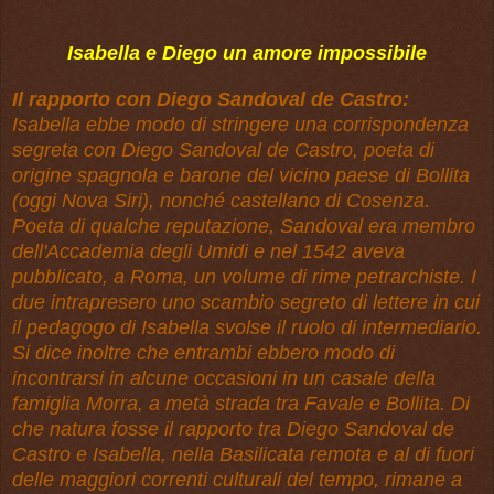
Isabella e Diego un amore impossibile
Il rapporto con Diego Sandoval de Castro:
Isabella ebbe modo di stringere una corrispondenza
segreta con
Diego Sandoval de Castro
, poeta di
origine spagnola e barone del vicino paese di Bollita
(oggi
Nova Siri
), nonché
castellano
di
Cosenza
.
Poeta di qualche reputazione, Sandoval era membro
dell'
Accademia degli Umidi
e nel
1542
aveva
pubblicato, a
Roma
, un volume di rime
petrarchiste
. I
due intrapresero uno scambio segreto di lettere in cui
il
pedagogo
di Isabella svolse il ruolo di intermediario.
Si dice inoltre che entrambi ebbero modo di
incontrarsi in alcune occasioni in un casale della
famiglia Morra, a metà strada tra Favale e Bollita. Di
che natura fosse il rapporto tra Diego Sandoval de
Castro e Isabella, nella
Basilicata
remota e al di fuori
delle maggiori correnti culturali del tempo, rimane a