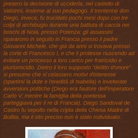
presero la decisione di ucciderla, nel castello di
Valsinni, insieme al suo pedagogo. Il trentenne don
Diego, invece, fu trucidato pochi mesi dopo con tre
colpi di archibugio durante una battuta di caccia nei
boschi di Noia, presso Potenza: gli assassini
ripararono in seguito in Francia presso il padre
Giovanni Michele, che già da anni si trovava presso
la corte di Francesco I, e che li protesse riuscendo ad
evitare un processo a loro carico per fratricidio e
pluriomicidio. Dietro il loro supposto "delitto d'onore"
si presume che si celassero motivi d'interesse
(spartirsi la dote e l'eredità di Isabella) e inveterate
avversioni politiche (Diego era fautore dell'imperatore
Carlo V, mentre la famiglia della poetessa
parteggiava per il re di Francia). Diego Sandoval de
Castro fu sepolto nella cripta della Chiesa Madre di
Bollita, ma il sito preciso non è stato individuato.