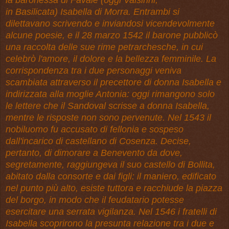
in Basilicata) Isabella di Morra. Entrambi si
dilettavano scrivendo e inviandosi vicendevolmente
alcune poesie, e il 28 marzo 1542 il barone pubblicò
una raccolta delle sue rime petrarchesche, in cui
celebrò l'amore, il dolore e la bellezza femminile. La
corrispondenza tra i due personaggi veniva
scambiata attraverso il precettore di donna Isabella e
indirizzata alla moglie Antonia: oggi rimangono solo
le lettere che il Sandoval scrisse a donna Isabella,
mentre le risposte non sono pervenute. Nel 1543 il
nobiluomo fu accusato di fellonia e sospeso
dall'incarico di castellano di Cosenza. Decise,
pertanto, di dimorare a Benevento da dove,
segretamente, raggiungeva il suo castello di Bollita,
abitato dalla consorte e dai figli: il maniero, edificato
nel punto più alto, esiste tuttora e racchiude la piazza
del borgo, in modo che il feudatario potesse
esercitare una serrata vigilanza. Nel 1546 i fratelli di
Isabella scoprirono la presunta relazione tra i due e