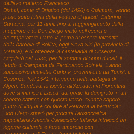
dall'avo materno Francesco
Bisbal, conte di Briatico (dal 1496) e Calimera, venne
posto sotto tutela della vedova di questi, Caterina
Saracina, per 11 anni, fino al raggiungimento della
maggiore età. Don Diego militò nell'esercito
dell'imperatore Carlo V, prima di essere investito
della baronia di Bollita, oggi Nova Siri (in provincia di
Matera), e di ottenere la castellania di Cosenza.
Acquistò nel 1534, per la somma di 5000 ducati, il
feudo di Campana da Ferdinando Spinelli. L'anno
successivo ricevette Carlo V, proveniente da Tunisi, a
Cosenza. Nel 1541 intervenne nella battaglia di
Algeri. Sandoval fu iscritto all'Accademia Fiorentina,
dove si inimicò il Lasca, dal quale fu denigrato in un
sonetto satirico con questo verso: "Senza sapere
punto di lingua e col fare al Petrarca la bertuccia".
Don Diego sposò per procura l'aristocratica
napoletana Antonia Caracciolo; tuttavia intrecciò un
legame culturale e forse amoroso con
la baronessa di Favale (oggi Valsinni,