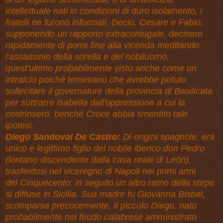
intellettuale nati in condizioni di duro isolamento, i
fratelli ne furono informati. Decio, Cesare e Fabio,
supponendo un rapporto extraconiugale, decisero
rapidamente di porre fine alla vicenda meditando
l'assassinio della sorella e del nobiluomo,
quest'ultimo probabilmente visto anche come un
intralcio poiché temevano che avrebbe potuto
sollecitare il governatore della provincia di Basilicata
per sottrarre Isabella dall'oppressione a cui la
costrinsero, benché Croce abbia smentito tale
ipotesi.
Diego Sandoval De Castro:
Di origini spagnole, era
unico e legittimo figlio del nobile iberico don Pedro
(lontano discendente dalla casa reale di León),
trasferitosi nel viceregno di Napoli nei primi anni
del Cinquecento: in seguito un altro ramo della stirpe
si diffuse in Sicilia. Sua madre fu Giovanna Bisbal,
scomparsa precocemente. Il piccolo Diego, nato
probabilmente nel feudo calabrese amministrato