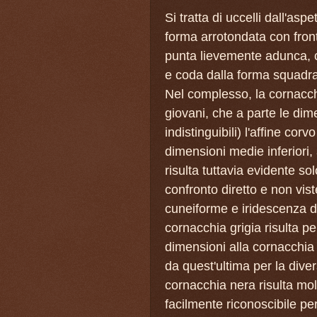
Si tratta di uccelli dall'asp
forma arrotondata con front
punta lievemente adunca, co
e coda dalla forma squadra
Nel complesso, la cornacch
giovani, che a parte le di
indistinguibili) l'affine cor
dimensioni medie inferiori, 
risulta tuttavia evidente 
confronto diretto e non vi
cuneiforme e iridescenza de
cornacchia grigia risulta pe
dimensioni alla cornacchia
da quest'ultima per la diver
cornacchia nera risulta mol
facilmente riconoscibile per