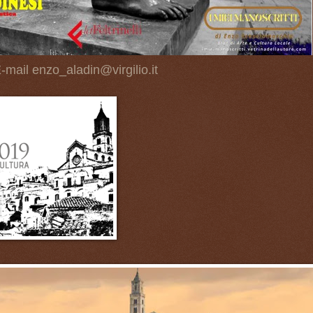
-mail enzo_aladin@virgilio.it