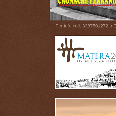
Per info cell. 3387501272 o E