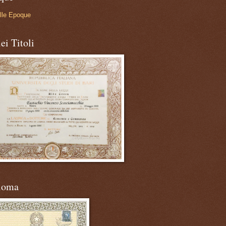
lle Epoque
ei Titoli
loma