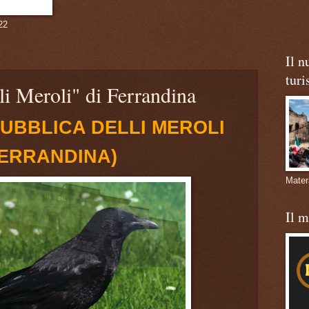
22
Il n
turi
li Meroli" di Ferrandina
UBBLICA DELLI MEROLI
FERRANDINA)
Mate
Il 