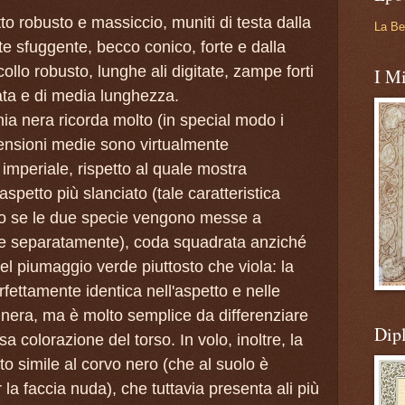
etto robusto e massiccio, muniti di testa dalla
La Be
e sfuggente, becco conico, forte e dalla
llo robusto, lunghe ali digitate, zampe forti
I Mi
ta e di media lunghezza.
ia nera ricorda molto (in special modo i
mensioni medie sono virtualmente
vo imperiale, rispetto al quale mostra
aspetto più slanciato (tale caratteristica
solo se le due specie vengono messe a
ste separatamente), coda squadrata anziché
l piumaggio verde piuttosto che viola: la
rfettamente identica nell'aspetto e nelle
 nera, ma è molto semplice da differenziare
Dip
sa colorazione del torso. In volo, inoltre, la
to simile al corvo nero (che al suolo è
 la faccia nuda), che tuttavia presenta ali più