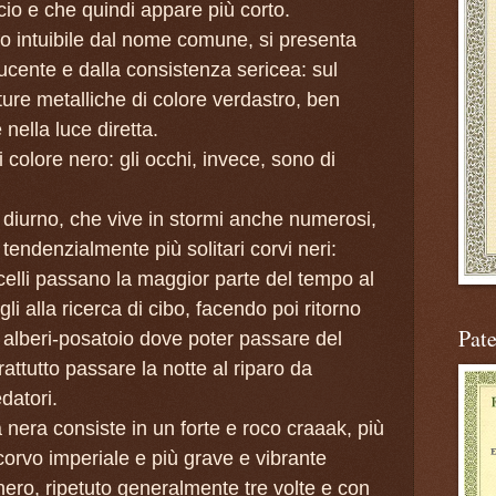
io e che quindi appare più corto.
to intuibile dal nome comune, si presenta
lucente e dalla consistenza sericea: sul
ure metalliche di colore verdastro, ben
nella luce diretta.
 colore nero: gli occhi, invece, sono di
 diurno, che vive in stormi anche numerosi,
 tendenzialmente più solitari corvi neri:
ccelli passano la maggior parte del tempo al
li alla ricerca di cibo, facendo poi ritorno
Pat
 alberi-posatoio dove poter passare del
attutto passare la notte al riparo da
datori.
a nera consiste in un forte e roco craaak, più
 corvo imperiale e più grave e vibrante
 nero, ripetuto generalmente tre volte e con