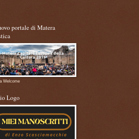
uovo portale di Matera
stica
ra Welcome
mio Logo