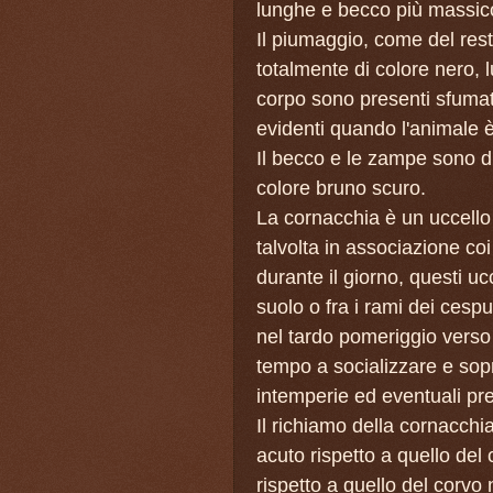
lunghe e becco più massicc
Il piumaggio, come del res
totalmente di colore nero, 
corpo sono presenti sfumat
evidenti quando l'animale è 
Il becco e le zampe sono di
colore bruno scuro.
La cornacchia è un uccello
talvolta in associazione coi
durante il giorno, questi u
suolo o fra i rami dei cespug
nel tardo pomeriggio verso
tempo a socializzare e sopr
intemperie ed eventuali pre
Il richiamo della cornacchi
acuto rispetto a quello del
rispetto a quello del corvo