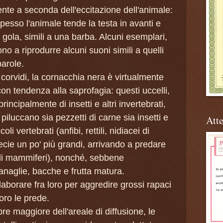
nte a seconda dell'eccitazione dell'animale:
spesso l'animale tende la testa in avanti e
la gola, simili a una barba. Alcuni esemplari,
ono a riprodurre alcuni suoni simili a quelli
parole.
corvidi, la cornacchia nera è virtualmente
on tendenza alla saprofagia: questi uccelli,
principalmente di insetti e altri invertebrati,
 piluccano sia pezzetti di carne sia insetti e
Atte
li vertebrati (anfibi, rettili, nidiacei di
specie un po' più grandi, arrivando a predare
coli mammiferi), nonché, sebbene
naglie, bacche e frutta matura.
aborare fra loro per aggredire grossi rapaci
loro le prede.
e maggiore dell'areale di diffusione, le