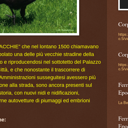
Cor
https
o.5/v
ORNACCHIE” che nel lontano 1500 chiamavano
Cor
ato una delle più vecchie stradine della
o e riproducendosi nel sottotetto del Palazzo
https
o.5/v
Città, e che nonostante il trascorrere di
e Amministrazioni susseguitesi avessero più
Ferr
ne alla strada, sono ancora presenti sul
Epo
toria, con nuovi nidi e nidificazioni,
rne autovetture di piumaggi ed embrioni
La Be
Ferr
ne:
Epo