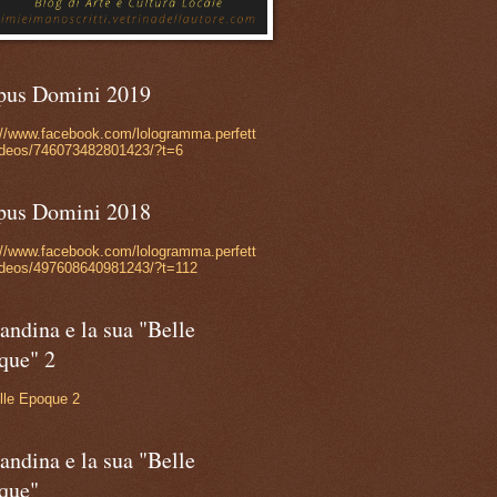
pus Domini 2019
://www.facebook.com/lologramma.perfett
ideos/746073482801423/?t=6
pus Domini 2018
://www.facebook.com/lologramma.perfett
ideos/497608640981243/?t=112
andina e la sua "Belle
que" 2
lle Epoque 2
andina e la sua "Belle
que"